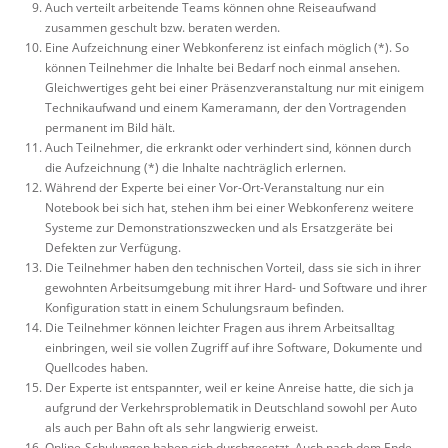
Auch verteilt arbeitende Teams können ohne Reiseaufwand
zusammen geschult bzw. beraten werden.
Eine Aufzeichnung einer Webkonferenz ist einfach möglich (*). So
können Teilnehmer die Inhalte bei Bedarf noch einmal ansehen.
Gleichwertiges geht bei einer Präsenzveranstaltung nur mit einigem
Technikaufwand und einem Kameramann, der den Vortragenden
permanent im Bild hält.
Auch Teilnehmer, die erkrankt oder verhindert sind, können durch
die Aufzeichnung (*) die Inhalte nachträglich erlernen.
Während der Experte bei einer Vor-Ort-Veranstaltung nur ein
Notebook bei sich hat, stehen ihm bei einer Webkonferenz weitere
Systeme zur Demonstrationszwecken und als Ersatzgeräte bei
Defekten zur Verfügung.
Die Teilnehmer haben den technischen Vorteil, dass sie sich in ihrer
gewohnten Arbeitsumgebung mit ihrer Hard- und Software und ihrer
Konfiguration statt in einem Schulungsraum befinden.
Die Teilnehmer können leichter Fragen aus ihrem Arbeitsalltag
einbringen, weil sie vollen Zugriff auf ihre Software, Dokumente und
Quellcodes haben.
Der Experte ist entspannter, weil er keine Anreise hatte, die sich ja
aufgrund der Verkehrsproblematik in Deutschland sowohl per Auto
als auch per Bahn oft als sehr langwierig erweist.
Online-Schulungen haben sich durchgesetzt. Auch nach dem Ende