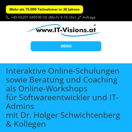
Mehr als 75.000 Teilnehmer in 30 Jahren
+49 (0)201 649590-50
(Mo-Fr 9-16 Uhr)
Anfrage
MENU
Start
Interaktive Online-Schulungen
Themen
sowie Beratung und Coaching
als Online-Workshops
Beratung
für Softwareentwickler und IT-
Individuelle Schulungen
Admins
Offene Seminare
mit Dr. Holger Schwichtenberg
Wissen
& Kollegen
Über uns