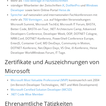
Mehr als
1500 Beiträge in Fachzeitschriften
ständiger Mitarbeiter der Zeitschriften
iX
,
DotNetPro
und
Windows
Developer
sowie beim Online-Portal
Heise.de
Sprecher
auf nationalen und internationalen Fachkonferenzen mit
mehr als
700 Vorträgen
, u.a. auf folgenden Veranstaltungen:
Microsoft Summit, Microsoft TechEd, Microsoft IT Forum, BASTA,
Better Code, BASTA-on-Tour, .NET Architecture Camp, Advanced
Developers Conference, Developer Week, OOP, DOTNET Cologne,
NRW.Conf, DOTNET-Konferenz, PowerShell Conference Europe,
EnterJS, Container Conf, MD DevDays, Community in Motion,
DOTNET-Konferenz, Net.Object Days, VS One, iX-Konferenz, Heise
Developer WorldWindows Forum, IT Tage.
Zertifikate und Auszeichnungen von
Microsoft
Microsoft Most Valuable Professional (MVP)
kontinuierlich seit 2004
(im Bereich Developer Technologies, .NET und Web Development)
Microsoft Certified Solution Developer (MCSD)
.NET Code Wise Member
Ehrenamtliche Tätigkeiten