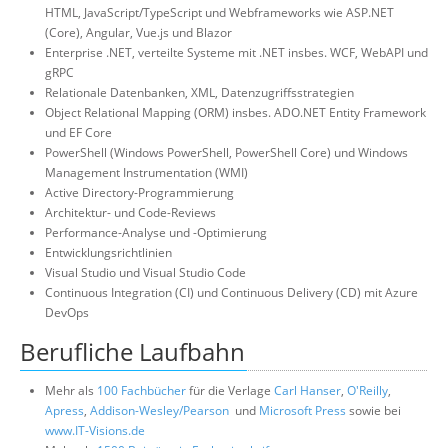
HTML, JavaScript/TypeScript und Webframeworks wie ASP.NET
(Core), Angular, Vue.js und Blazor
Enterprise .NET, verteilte Systeme mit .NET insbes. WCF, WebAPI und
gRPC
Relationale Datenbanken, XML, Datenzugriffsstrategien
Object Relational Mapping (ORM) insbes. ADO.NET Entity Framework
und EF Core
PowerShell (Windows PowerShell, PowerShell Core) und Windows
Management Instrumentation (WMI)
Active Directory-Programmierung
Architektur- und Code-Reviews
Performance-Analyse und -Optimierung
Entwicklungsrichtlinien
Visual Studio und Visual Studio Code
Continuous Integration (CI) und Continuous Delivery (CD) mit Azure
DevOps
Berufliche Laufbahn
Mehr als
100 Fachbücher
für die Verlage
Carl Hanser
,
O'Reilly
,
Apress
,
Addison-Wesley/Pearson
und
Microsoft Press
sowie bei
www.IT-Visions.de