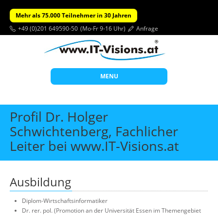
Mehr als 75.000 Teilnehmer in 30 Jahren
+49 (0)201 649590-50
(Mo-Fr 9-16 Uhr)
Anfrage
MENU
Start
Profil Dr. Holger
Themen
Schwichtenberg, Fachlicher
Leiter bei www.IT-Visions.at
Beratung
Individuelle Schulungen
Offene Seminare
Ausbildung
Wissen
Diplom-Wirtschaftsinformatiker
Dr. rer. pol. (Promotion an der Universität Essen im Themengebiet
Über uns