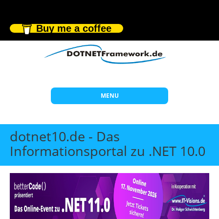
Buy me a coffee
MENU
Start
dotnet10.de - Das
Themen
Informationsportal zu .NET 10.0
Beratung
Individuelle Schulungen
Offene Seminare
Wissen