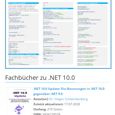
Fachbücher zu .NET 10.0
.NET 10.0 Update: Die Neuerungen in .NET 10.0
gegenüber .NET 9.0
Autor(en):
Dr. Holger Schwichtenberg
Zuletzt aktualisiert:
17.07.2026
Umfang:
219 Seiten
ISBN:
3934279579