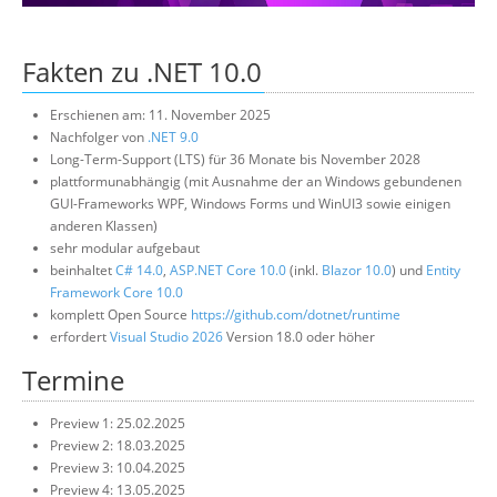
Über uns
Fakten zu .NET 10.0
Suche
Erschienen am: 11. November 2025
Nachfolger von
.NET 9.0
Long-Term-Support (LTS) für 36 Monate bis November 2028
plattformunabhängig (mit Ausnahme der an Windows gebundenen
GUI-Frameworks WPF, Windows Forms und WinUI3 sowie einigen
anderen Klassen)
sehr modular aufgebaut
beinhaltet
C# 14.0
,
ASP.NET Core 10.0
(inkl.
Blazor 10.0
) und
Entity
Framework Core 10.0
komplett Open Source
https://github.com/dotnet/runtime
erfordert
Visual Studio 2026
Version 18.0 oder höher
Termine
Preview 1: 25.02.2025
Preview 2: 18.03.2025
Preview 3: 10.04.2025
Preview 4: 13.05.2025