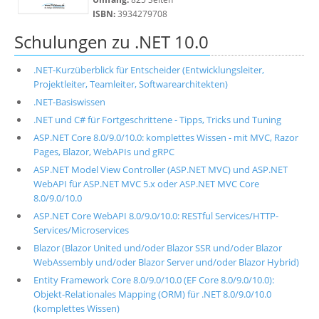
ISBN:
3934279708
Schulungen zu .NET 10.0
.NET-Kurzüberblick für Entscheider (Entwicklungsleiter,
Projektleiter, Teamleiter, Softwarearchitekten)
.NET-Basiswissen
.NET und C# für Fortgeschrittene - Tipps, Tricks und Tuning
ASP.NET Core 8.0/9.0/10.0: komplettes Wissen - mit MVC, Razor
Pages, Blazor, WebAPIs und gRPC
ASP.NET Model View Controller (ASP.NET MVC) und ASP.NET
WebAPI für ASP.NET MVC 5.x oder ASP.NET MVC Core
8.0/9.0/10.0
ASP.NET Core WebAPI 8.0/9.0/10.0: RESTful Services/HTTP-
Services/Microservices
Blazor (Blazor United und/oder Blazor SSR und/oder Blazor
WebAssembly und/oder Blazor Server und/oder Blazor Hybrid)
Entity Framework Core 8.0/9.0/10.0 (EF Core 8.0/9.0/10.0):
Objekt-Relationales Mapping (ORM) für .NET 8.0/9.0/10.0
(komplettes Wissen)