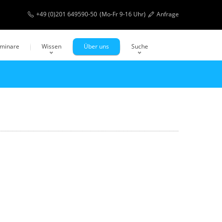
+49 (0)201 649590-50
(Mo-Fr 9-16 Uhr)
Anfrage
eminare
Wissen
Über uns
Suche