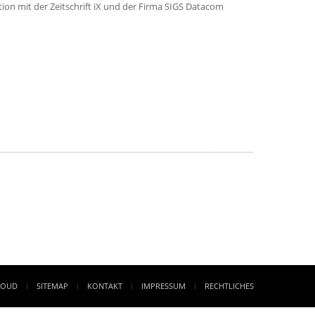
n mit der Zeitschrift iX und der Firma SIGS Datacom
LOUD
SITEMAP
KONTAKT
IMPRESSUM
RECHTLICHES