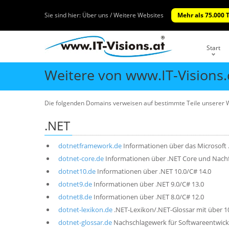
Sie sind hier:
Über uns / Weitere Websites
Mehr als 75.000 
Start
Weitere von www.IT-Visions
Die folgenden Domains verweisen auf bestimmte Teile unserer W
.NET
dotnetframework.de
Informationen über das Microsof
dotnet-core.de
Informationen über .NET Core und Nachf
dotnet10.de
Informationen über .NET 10.0/C# 14.0
dotnet9.de
Informationen über .NET 9.0/C# 13.0
dotnet8.de
Informationen über .NET 8.0/C# 12.0
dotnet-lexikon.de
.NET-Lexikon/.NET-Glossar mit über 1
dotnet-glossar.de
Nachschlagewerk für Softwareentwickl