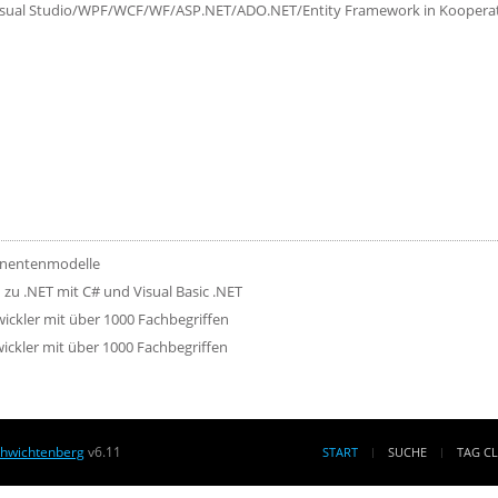
isual Studio/WPF/WCF/WF/ASP.NET/ADO.NET/Entity Framework in Kooperatio
onentenmodelle
u .NET mit C# und Visual Basic .NET
ckler mit über 1000 Fachbegriffen
ckler mit über 1000 Fachbegriffen
chwichtenberg
v6.11
START
SUCHE
TAG C