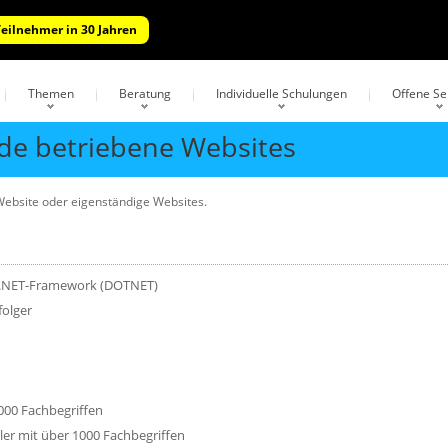
Teilnehmer in 30 Jahren
Themen
Beratung
Individuelle Schulungen
Offene S
.de betriebene Websites
ebsite oder eigenständige Websites.
t .NET-Framework (DOTNET)
olger
000 Fachbegriffen
er mit über 1000 Fachbegriffen