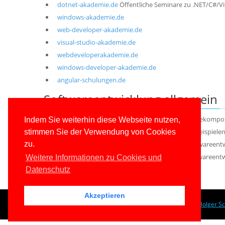
dotnet-akademie.de
Öffentliche Seminare zu .NET/C#/V
windows-akademie.de
web-developer-akademie.de
visual-studio-akademie.de
webdeveloperakademie.de
windows-developer-akademie.de
angular-schulungen.de
Softwareentwicklung allgemein
softwarekomponenten.net
Info-Site für Softwarekomp
Indem Sie weiterhin diese Webseite nutzen,
codecommunity.de
Eine Sammlung von Code-Beispielen z
stimmen Sie der Verwendung von Cookies
entwickler-lexikon.de
Nachschlagewerk für Softwareentwi
zu.
entwickler-glossar.de
Nachschlagewerk für Softwareentwi
Weitere Informationen zu Cookies und
Datenschutz
Akzeptieren
© 1996-2026
www.IT-Visions.at
-
Dr. Holger S