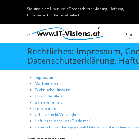
Sie sind hier:
Über uns / Datenschutzerklärung, Haftung,
Urheberrecht, Barrierefreiheit
Start
Rechtliches: Impressum, Coo
Datenschutzerklärung, Haftu
Impressum
Markenrechte
Technische Hinweise
Cookie-Richtlinie
Barrierefreiheit
Transparenz
Urheberrecht/Copyright
Haftungsausschluss (Disclaimer)
Datenschutzerklärung gemäß Datenschutz-Grundverordnun