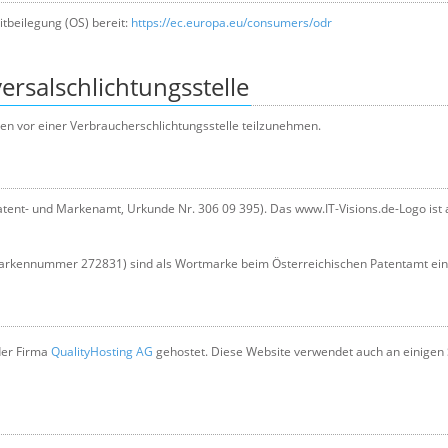
itbeilegung (OS) bereit:
https://ec.europa.eu/consumers/odr
rsal­schlichtungs­stelle
hren vor einer Verbraucherschlichtungsstelle teilzunehmen.
tent- und Markenamt, Urkunde Nr. 306 09 395). Das www.IT-Visions.de-Logo ist 
rkennummer 272831) sind als Wortmarke beim Österreichischen Patentamt ein
der Firma
QualityHosting AG
gehostet. Diese Website verwendet auch an einigen S