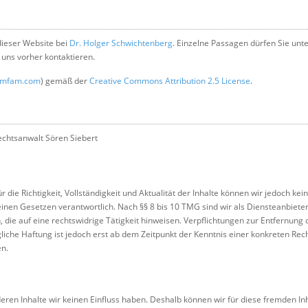
 dieser Website bei
Dr. Holger Schwichtenberg
. Einzelne Passagen dürfen Sie unte
uns vorher kontaktieren.
amfam.com
) gemäß der
Creative Commons Attribution 2.5 License
.
echtsanwalt Sören Siebert
Für die Richtigkeit, Vollständigkeit und Aktualität der Inhalte können wir jedoch
inen Gesetzen verantwortlich. Nach §§ 8 bis 10 TMG sind wir als Diensteanbieter 
ie auf eine rechtswidrige Tätigkeit hinweisen. Verpflichtungen zur Entfernung
liche Haftung ist jedoch erst ab dem Zeitpunkt der Kenntnis einer konkreten R
en.
deren Inhalte wir keinen Einfluss haben. Deshalb können wir für diese fremden I