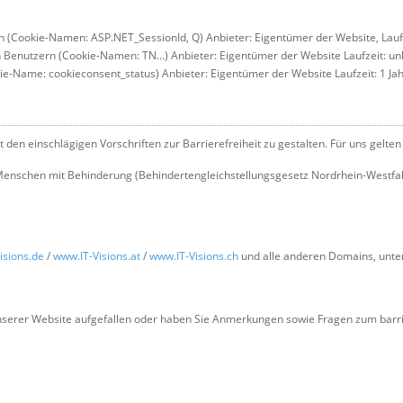
(Cookie-Namen: ASP.NET_SessionId, Q) Anbieter: Eigentümer der Website, Laufz
enutzern (Cookie-Namen: TN...) Anbieter: Eigentümer der Website Laufzeit: u
-Name: cookieconsent_status) Anbieter: Eigentümer der Website Laufzeit: 1 Ja
 den einschlägigen Vorschriften zur Barrierefreiheit zu gestalten. Für uns gelten
Menschen mit Behinderung (Behindertengleichstellungsgesetz Nordrhein-Westfal
isions.de
/
www.IT-Visions.at
/
www.IT-Visions.ch
und alle anderen Domains, unter 
nserer Website aufgefallen oder haben Sie Anmerkungen sowie Fragen zum barrie