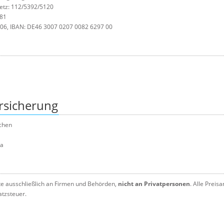
tz: 112/5392/5120
081
06, IBAN: DE46 3007 0207 0082 6297 00
rsicherung
nchen
da
te ausschließlich an Firmen und Behörden,
nicht an Privatpersonen
. Alle Preis
atzsteuer.