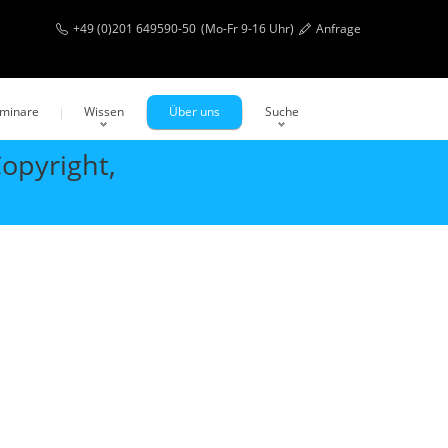
+49 (0)201 649590-50
(Mo-Fr 9-16 Uhr)
Anfrage
eminare
Wissen
Über uns
Suche
opyright,