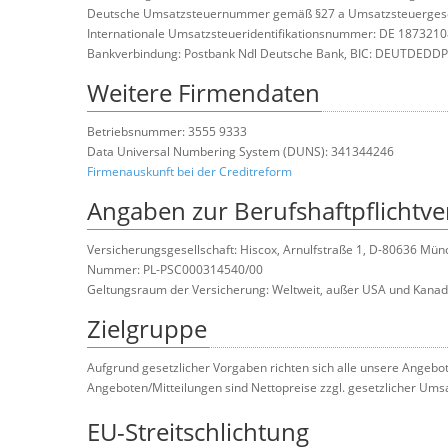
Deutsche Umsatzsteuernummer gemäß §27 a Umsatzsteuergese
Internationale Umsatzsteueridentifikationsnummer: DE 187321
Bankverbindung: Postbank Ndl Deutsche Bank, BIC: DEUTDEDDP
Weitere Firmendaten
Betriebsnummer: 3555 9333
Data Universal Numbering System (DUNS): 341344246
Firmenauskunft bei der Creditreform
Angaben zur Berufshaftpflichtve
Versicherungsgesellschaft: Hiscox, Arnulfstraße 1, D-80636 Mü
Nummer: PL-PSC000314540/00
Geltungsraum der Versicherung: Weltweit, außer USA und Kana
Zielgruppe
Aufgrund gesetzlicher Vorgaben richten sich alle unsere Angebo
Angeboten/Mitteilungen sind Nettopreise zzgl. gesetzlicher Ums
EU-Streitschlichtung