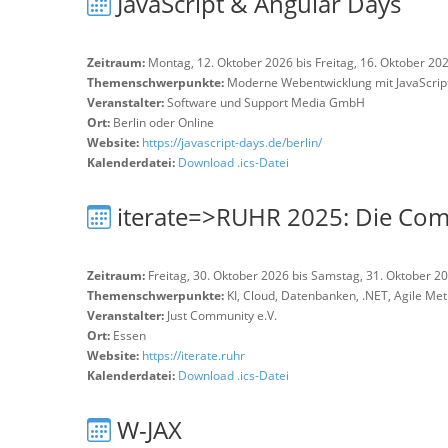
JavaScript & Angular Days
Zeitraum:
Montag, 12. Oktober 2026 bis Freitag, 16. Oktober 20
Themenschwerpunkte:
Moderne Webentwicklung mit JavaScrip
Veranstalter:
Software und Support Media GmbH
Ort:
Berlin oder Online
Website:
https://javascript-days.de/berlin/
Kalenderdatei:
Download .ics-Datei
iterate=>RUHR 2025: Die Com
Zeitraum:
Freitag, 30. Oktober 2026 bis Samstag, 31. Oktober 2
Themenschwerpunkte:
KI, Cloud, Datenbanken, .NET, Agile Me
Veranstalter:
Just Community e.V.
Ort:
Essen
Website:
https://iterate.ruhr
Kalenderdatei:
Download .ics-Datei
W-JAX