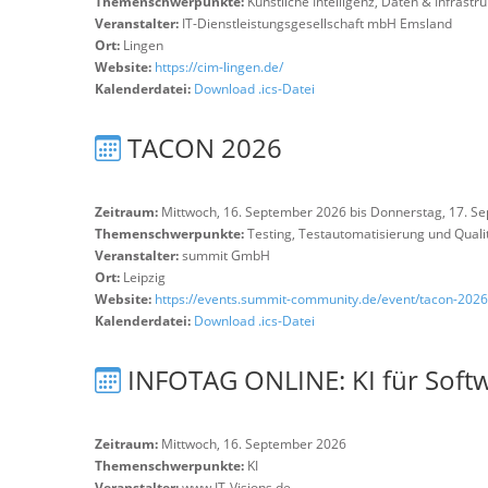
Themenschwerpunkte:
Künstliche Intelligenz, Daten & Infrastr
Veranstalter:
IT-Dienstleistungsgesellschaft mbH Emsland
Ort:
Lingen
Website:
https://cim-lingen.de/
Kalenderdatei:
Download .ics-Datei
TACON 2026
Zeitraum:
Mittwoch, 16. September 2026 bis Donnerstag, 17. S
Themenschwerpunkte:
Testing, Testautomatisierung und Qual
Veranstalter:
summit GmbH
Ort:
Leipzig
Website:
https://events.summit-community.de/event/tacon-2026
Kalenderdatei:
Download .ics-Datei
INFOTAG ONLINE: KI für Softw
Zeitraum:
Mittwoch, 16. September 2026
Themenschwerpunkte:
KI
Veranstalter:
www.IT-Visions.de