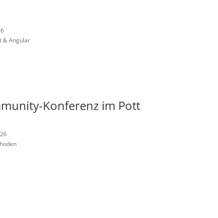
26
t & Angular
munity-Konferenz im Pott
026
thoden