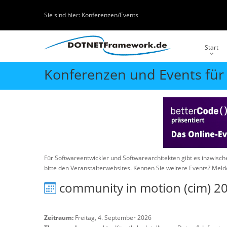
Sie sind hier:
Konferenzen/Events
Start
Konferenzen und Events für
Für Softwareentwickler und Softwarearchitekten gibt es inzwisc
bitte den Veranstalterwebsites. Kennen Sie weitere Events? Meld
community in motion (cim) 2
Zeitraum:
Freitag, 4. September 2026