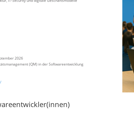
uktur, IT-Security und digitale Geschäftsmodelle
eptember 2026
itätsmanagement (QM) in der Softwareentwicklung
/
areentwickler(innen)