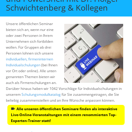
Schwichtenberg & Kollegen
Suche
Unsere öffentlichen Seminar
bieten sich an, wenn nur eine
oder zwei Personen in Ihrem
Unternehmen sich fortbilden
wollen. Für Gruppen ab drei
Personen lohnen sich unsere
individuellen, firmeninternen
Individualschulungen
(bei Ihnen
vor Ort oder online). Alle unten
genannten Themen bieten wir
auch als Firmenschulungen an.
Darüber hinaus haben wir 1042 Vorschläge für Individualschulungen in
unserem
Schulungsmodulkatalog
für Sie zusammengetragen, die Sie
beliebig zusammenstellen und an Ihre Wünsche anpassen können.
Alle unseren öffentlichen Seminare finden als interaktive
Live-Online-Veranstaltungen mit einem renommierten Top-
Experten-Trainer statt!