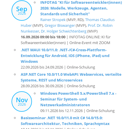
INFOTAG "KI für Softwareentwickler(innen)
Sep
2026: Modelle, Werkzeuge, Agenten,
2026
Standards und Sicherheit"
Rainer Stropek
(MVP, RD),
Thomas Claudius
Huber
(MVP),
Gregor Biswanger
(MVP),
Prof. Dr. Robin
Nunkesser
,
Dr. Holger Schwichtenberg
(MVP)
16.09.2026 09:00 bis 18:00
| INFOTAG ONLINE: KI für
Softwareentwickler(innen) | Online-Event mit ZOOM
.NET MAUI 10.0/11.0: .NET-/C#-Cross-Plattform-
Entwicklung für Android, iOS (iPhone, iPad) und
Windows
22.09.2026 bis 24.09.2026 | Online-Schulung
ASP.NET Core 10.0/11.0 WebAPI: Webservices, verteilte
Systeme, REST und Microservices
28.09.2026 bis 30.09.2026 | Online-Schulung
Windows PowerShell 5.x/PowerShell 7.x -
Nov
Seminar für System- und
2026
Netzwerkadministratoren
09.11.2026 bis 12.11.2026 | Online-Schulung
Basisseminar .NET 10.0/11.0 mit C# 14.0/15.0:
Softwarearchitektur, Techniken, Sprachsyntax