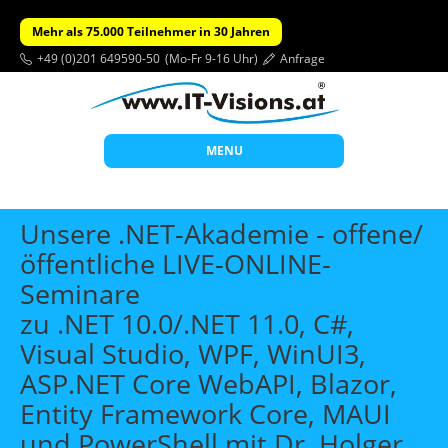
Mehr als 75.000 Teilnehmer in 30 Jahren
+49 (0)201 649590-50
(Mo-Fr 9-16 Uhr)
Anfrage
MENU
Start
Unsere .NET-Akademie - offene/
Themen
öffentliche LIVE-ONLINE-
Seminare
Beratung
zu .NET 10.0/.NET 11.0, C#,
Individuelle Schulungen
Visual Studio, WPF, WinUI3,
Offene Seminare
ASP.NET Core WebAPI, Blazor,
Wissen
Entity Framework Core, MAUI
Über uns
und PowerShell mit Dr. Holger