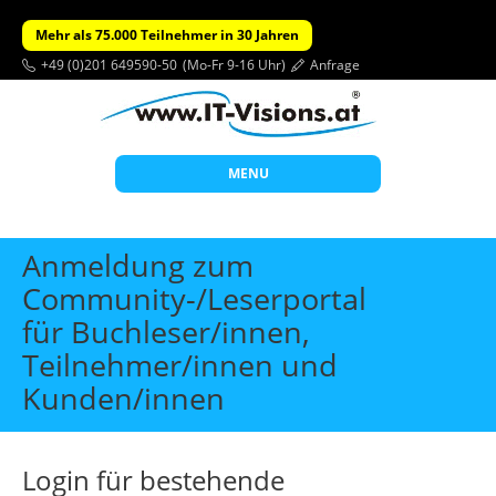
Mehr als 75.000 Teilnehmer in 30 Jahren
+49 (0)201 649590-50
(Mo-Fr 9-16 Uhr)
Anfrage
MENU
Start
Anmeldung zum
Themen
Community-/Leserportal
für Buchleser/innen,
Beratung
Teilnehmer/innen und
Individuelle Schulungen
Kunden/innen
Offene Seminare
Wissen
Login für bestehende
Über uns