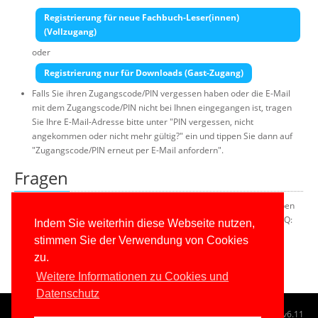
Registrierung für neue Fachbuch-Leser(innen)
(Vollzugang)
oder
Registrierung nur für Downloads (Gast-Zugang)
Falls Sie ihren Zugangscode/PIN vergessen haben oder die E-Mail
mit dem Zugangscode/PIN nicht bei Ihnen eingegangen ist, tragen
Sie Ihre E-Mail-Adresse bitte unter "PIN vergessen, nicht
angekommen oder nicht mehr gültig?" ein und tippen Sie dann auf
"Zugangscode/PIN erneut per E-Mail anfordern".
Fragen
Falls Sie Fragen zu diesem Portal oder technische Probleme haben
(z.B. eine E-Mail kommt nicht an), lesen Sie bitte das Website-FAQ:
Indem Sie weiterhin diese Webseite nutzen,
Website-FAQ
stimmen Sie der Verwendung von Cookies
zu.
Weitere Informationen zu Cookies und
Datenschutz
© 1996-2026
www.IT-Visions.at
-
Dr. Holger Schwichtenberg
v6.11