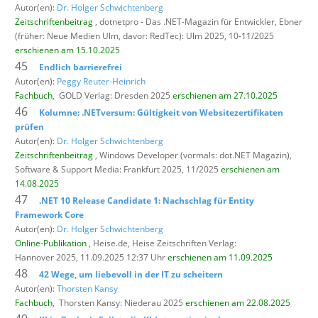
Autor(en):
Dr. Holger Schwichtenberg
Zeitschriftenbeitrag
, dotnetpro - Das .NET-Magazin für Entwickler,
Ebner
(früher: Neue Medien Ulm, davor: RedTec): Ulm 2025, 10-11/2025
erschienen am 15.10.2025
45
Endlich barrierefrei
Autor(en):
Peggy Reuter-Heinrich
Fachbuch
,
GOLD Verlag: Dresden 2025
erschienen am 27.10.2025
46
Kolumne: .NETversum: Gültigkeit von Websitezertifikaten
prüfen
Autor(en):
Dr. Holger Schwichtenberg
Zeitschriftenbeitrag
, Windows Developer (vormals: dot.NET Magazin),
Software & Support Media: Frankfurt 2025, 11/2025
erschienen am
14.08.2025
47
.NET 10 Release Candidate 1: Nachschlag für Entity
Framework Core
Autor(en):
Dr. Holger Schwichtenberg
Online-Publikation
, Heise.de,
Heise Zeitschriften Verlag:
Hannover 2025, 11.09.2025 12:37 Uhr
erschienen am 11.09.2025
48
42 Wege, um liebevoll in der IT zu scheitern
Autor(en):
Thorsten Kansy
Fachbuch
,
Thorsten Kansy: Niederau 2025
erschienen am 22.08.2025