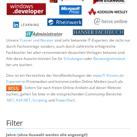
Suche
Unsere
Trainer und Berater
sind sehr bekannte IT-Experten, die nicht nur
durch Fachvorträge sondern, auch durch zahlreiche erfolgreiche
Fachbücher bei allen renommierten deutschen Verlagen bekannt sind.
Alle diese Autoren können Sie für
Schulungen
oder
Beratungseinsätze
bei uns buchen.
Dies ist ein Verzeichnis der Veröffentlichungen der
www.IT-Visions.de-
Experten
in Printmedien und kommerziellen Online-Medien (auch als
). Sofern Sie nach freien Online-Artikeln auf dieser Website
suchen, gehen Sie bitte in die entsprechenden Community-Bereiche:
.NET
,
ASP.NET
,
Scripting
und
PowerShell
.
Filter
Jahre: (ohne Auswahl werden alle angezeigt!)