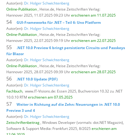
Autor(en):
Dr. Holger Schwichtenberg
Online-Publikation
, Heise.de,
Heise Zeitschriften Verlag:
Hannover 2025, 11.07.2025 09:23 Uhr
erschienen am 11.07.2025
54
GUI-Frameworks für .NET – Teil 6: Uno Platform
Autor(en):
Dr. Holger Schwichtenberg
Online-Publikation
, Heise.de,
Heise Zeitschriften Verlag:
Hannover 2025, 22.07.2025 09:19 Uhr
erschienen am 22.07.2025
55
.NET 10.0 Preview 6 bringt persistierte Circuits und Passkeys
für Blazor
Autor(en):
Dr. Holger Schwichtenberg
Online-Publikation
, Heise.de,
Heise Zeitschriften Verlag:
Hannover 2025, 28.07.2025 09:39 Uhr
erschienen am 28.07.2025
56
.NET 10.0 Update (PDF)
Autor(en):
Dr. Holger Schwichtenberg
Fachbuch
,
www.IT-Visions.de: Essen 2025, Buchversion 10.32 zu .NET
10.0.10 RTM
erschienen am 07.05.2025
57
Weiter in Richtung auf die Zehn: Neuerungen in .NET 10.0
Preview 3 und 4
Autor(en):
Dr. Holger Schwichtenberg
Zeitschriftenbeitrag
, Windows Developer (vormals: dot.NET Magazin),
Software & Support Media: Frankfurt 2025, 8/2025
erschienen am
12.06.2025