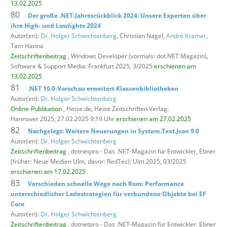
13.02.2025
80
Der große .NET-Jahresrückblick 2024: Unsere Experten über
ihre High- und Lowlights 2024
Autor(en):
Dr. Holger Schwichtenberg
, Christian Nagel,
André Krämer
,
Tam Hanna
Zeitschriftenbeitrag
, Windows Developer (vormals: dot.NET Magazin),
Software & Support Media: Frankfurt 2025, 3/2025
erschienen am
13.02.2025
81
.NET 10.0-Vorschau erweitert Klassenbibliotheken
Autor(en):
Dr. Holger Schwichtenberg
Online-Publikation
, Heise.de,
Heise Zeitschriften Verlag:
Hannover 2025, 27.02.2025 9:19 Uhr
erschienen am 27.02.2025
82
Nachgelegt: Weitere Neuerungen in System.Text.Json 9.0
Autor(en):
Dr. Holger Schwichtenberg
Zeitschriftenbeitrag
, dotnetpro - Das .NET-Magazin für Entwickler,
Ebner
(früher: Neue Medien Ulm, davor: RedTec): Ulm 2025, 03/2025
erschienen am 17.02.2025
83
Verschieden schnelle Wege nach Rom: Performance
unterschiedlicher Ladestrategien für verbundene Objekte bei EF
Core
Autor(en):
Dr. Holger Schwichtenberg
Zeitschriftenbeitrag
, dotnetpro - Das .NET-Magazin für Entwickler,
Ebner