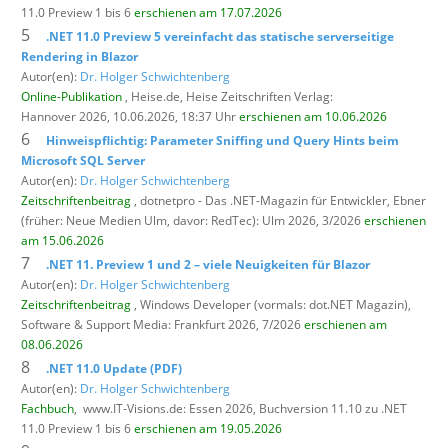
11.0 Preview 1 bis 6
erschienen am 17.07.2026
5
.NET 11.0 Preview 5 vereinfacht das statische serverseitige
Rendering in Blazor
Autor(en):
Dr. Holger Schwichtenberg
Online-Publikation
, Heise.de,
Heise Zeitschriften Verlag:
Hannover 2026, 10.06.2026, 18:37 Uhr
erschienen am 10.06.2026
6
Hinweispflichtig: Parameter Sniffing und Query Hints beim
Microsoft SQL Server
Autor(en):
Dr. Holger Schwichtenberg
Zeitschriftenbeitrag
, dotnetpro - Das .NET-Magazin für Entwickler,
Ebner
(früher: Neue Medien Ulm, davor: RedTec): Ulm 2026, 3/2026
erschienen
am 15.06.2026
7
.NET 11. Preview 1 und 2 – viele Neuigkeiten für Blazor
Autor(en):
Dr. Holger Schwichtenberg
Zeitschriftenbeitrag
, Windows Developer (vormals: dot.NET Magazin),
Software & Support Media: Frankfurt 2026, 7/2026
erschienen am
08.06.2026
8
.NET 11.0 Update (PDF)
Autor(en):
Dr. Holger Schwichtenberg
Fachbuch
,
www.IT-Visions.de: Essen 2026, Buchversion 11.10 zu .NET
11.0 Preview 1 bis 6
erschienen am 19.05.2026