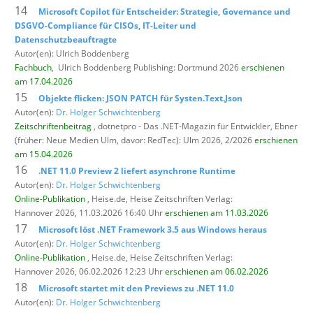
14
Microsoft Copilot für Entscheider: Strategie, Governance und
DSGVO-Compliance für CISOs, IT-Leiter und
Datenschutzbeauftragte
Autor(en): Ulrich Boddenberg
Fachbuch
,
Ulrich Boddenberg Publishing: Dortmund 2026
erschienen
am 17.04.2026
15
Objekte flicken: JSON PATCH für Systen.Text.Json
Autor(en):
Dr. Holger Schwichtenberg
Zeitschriftenbeitrag
, dotnetpro - Das .NET-Magazin für Entwickler,
Ebner
(früher: Neue Medien Ulm, davor: RedTec): Ulm 2026, 2/2026
erschienen
am 15.04.2026
16
.NET 11.0 Preview 2 liefert asynchrone Runtime
Autor(en):
Dr. Holger Schwichtenberg
Online-Publikation
, Heise.de,
Heise Zeitschriften Verlag:
Hannover 2026, 11.03.2026 16:40 Uhr
erschienen am 11.03.2026
17
Microsoft löst .NET Framework 3.5 aus Windows heraus
Autor(en):
Dr. Holger Schwichtenberg
Online-Publikation
, Heise.de,
Heise Zeitschriften Verlag:
Hannover 2026, 06.02.2026 12:23 Uhr
erschienen am 06.02.2026
18
Microsoft startet mit den Previews zu .NET 11.0
Autor(en):
Dr. Holger Schwichtenberg