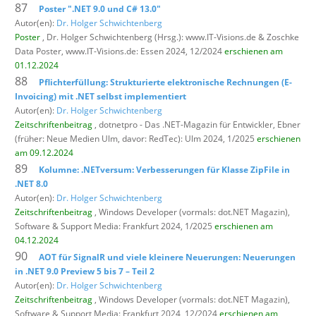
87
Poster ".NET 9.0 und C# 13.0"
Autor(en):
Dr. Holger Schwichtenberg
Poster
, Dr. Holger Schwichtenberg (Hrsg.): www.IT-Visions.de & Zoschke
Data Poster,
www.IT-Visions.de: Essen 2024, 12/2024
erschienen am
01.12.2024
88
Pflichterfüllung: Strukturierte elektronische Rechnungen (E-
Invoicing) mit .NET selbst implementiert
Autor(en):
Dr. Holger Schwichtenberg
Zeitschriftenbeitrag
, dotnetpro - Das .NET-Magazin für Entwickler,
Ebner
(früher: Neue Medien Ulm, davor: RedTec): Ulm 2024, 1/2025
erschienen
am 09.12.2024
89
Kolumne: .NETversum: Verbesserungen für Klasse ZipFile in
.NET 8.0
Autor(en):
Dr. Holger Schwichtenberg
Zeitschriftenbeitrag
, Windows Developer (vormals: dot.NET Magazin),
Software & Support Media: Frankfurt 2024, 1/2025
erschienen am
04.12.2024
90
AOT für SignalR und viele kleinere Neuerungen: Neuerungen
in .NET 9.0 Preview 5 bis 7 – Teil 2
Autor(en):
Dr. Holger Schwichtenberg
Zeitschriftenbeitrag
, Windows Developer (vormals: dot.NET Magazin),
Software & Support Media: Frankfurt 2024, 12/2024
erschienen am