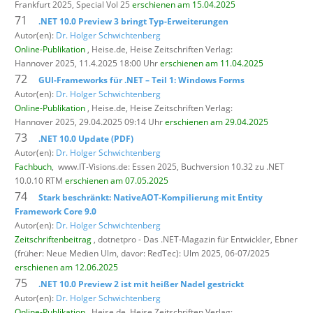
Frankfurt 2025, Special Vol 25
erschienen am 15.04.2025
71
.NET 10.0 Preview 3 bringt Typ-Erweiterungen
Autor(en):
Dr. Holger Schwichtenberg
Online-Publikation
, Heise.de,
Heise Zeitschriften Verlag:
Hannover 2025, 11.4.2025 18:00 Uhr
erschienen am 11.04.2025
72
GUI-Frameworks für .NET – Teil 1: Windows Forms
Autor(en):
Dr. Holger Schwichtenberg
Online-Publikation
, Heise.de,
Heise Zeitschriften Verlag:
Hannover 2025, 29.04.2025 09:14 Uhr
erschienen am 29.04.2025
73
.NET 10.0 Update (PDF)
Autor(en):
Dr. Holger Schwichtenberg
Fachbuch
,
www.IT-Visions.de: Essen 2025, Buchversion 10.32 zu .NET
10.0.10 RTM
erschienen am 07.05.2025
74
Stark beschränkt: NativeAOT-Kompilierung mit Entity
Framework Core 9.0
Autor(en):
Dr. Holger Schwichtenberg
Zeitschriftenbeitrag
, dotnetpro - Das .NET-Magazin für Entwickler,
Ebner
(früher: Neue Medien Ulm, davor: RedTec): Ulm 2025, 06-07/2025
erschienen am 12.06.2025
75
.NET 10.0 Preview 2 ist mit heißer Nadel gestrickt
Autor(en):
Dr. Holger Schwichtenberg
Online-Publikation
, Heise.de,
Heise Zeitschriften Verlag: