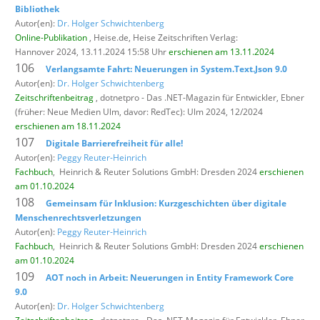
Bibliothek
Autor(en):
Dr. Holger Schwichtenberg
Online-Publikation
, Heise.de,
Heise Zeitschriften Verlag:
Hannover 2024, 13.11.2024 15:58 Uhr
erschienen am 13.11.2024
106
Verlangsamte Fahrt: Neuerungen in System.Text.Json 9.0
Autor(en):
Dr. Holger Schwichtenberg
Zeitschriftenbeitrag
, dotnetpro - Das .NET-Magazin für Entwickler,
Ebner
(früher: Neue Medien Ulm, davor: RedTec): Ulm 2024, 12/2024
erschienen am 18.11.2024
107
Digitale Barrierefreiheit für alle!
Autor(en):
Peggy Reuter-Heinrich
Fachbuch
,
Heinrich & Reuter Solutions GmbH: Dresden 2024
erschienen
am 01.10.2024
108
Gemeinsam für Inklusion: Kurzgeschichten über digitale
Menschenrechtsverletzungen
Autor(en):
Peggy Reuter-Heinrich
Fachbuch
,
Heinrich & Reuter Solutions GmbH: Dresden 2024
erschienen
am 01.10.2024
109
AOT noch in Arbeit: Neuerungen in Entity Framework Core
9.0
Autor(en):
Dr. Holger Schwichtenberg