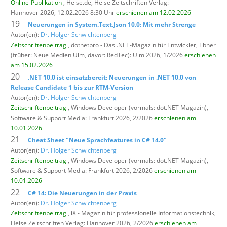
Online-Publikation
, Heise.de,
Heise Zeitschriften Verlag:
Hannover 2026, 12.02.2026 8:30 Uhr
erschienen am 12.02.2026
19
Neuerungen in System.Text.Json 10.0: Mit mehr Strenge
Autor(en):
Dr. Holger Schwichtenberg
Zeitschriftenbeitrag
, dotnetpro - Das .NET-Magazin für Entwickler,
Ebner
(früher: Neue Medien Ulm, davor: RedTec): Ulm 2026, 1/2026
erschienen
am 15.02.2026
20
.NET 10.0 ist einsatzbereit: Neuerungen in .NET 10.0 von
Release Candidate 1 bis zur RTM-Version
Autor(en):
Dr. Holger Schwichtenberg
Zeitschriftenbeitrag
, Windows Developer (vormals: dot.NET Magazin),
Software & Support Media: Frankfurt 2026, 2/2026
erschienen am
10.01.2026
21
Cheat Sheet "Neue Sprachfeatures in C# 14.0"
Autor(en):
Dr. Holger Schwichtenberg
Zeitschriftenbeitrag
, Windows Developer (vormals: dot.NET Magazin),
Software & Support Media: Frankfurt 2026, 2/2026
erschienen am
10.01.2026
22
C# 14: Die Neuerungen in der Praxis
Autor(en):
Dr. Holger Schwichtenberg
Zeitschriftenbeitrag
, iX - Magazin für professionelle Informationstechnik,
Heise Zeitschriften Verlag: Hannover 2026, 2/2026
erschienen am