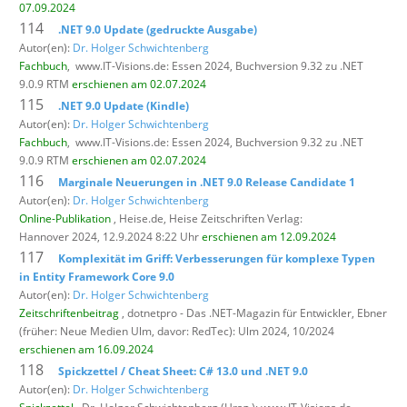
07.09.2024
114
.NET 9.0 Update (gedruckte Ausgabe)
Autor(en):
Dr. Holger Schwichtenberg
Fachbuch
,
www.IT-Visions.de: Essen 2024, Buchversion 9.32 zu .NET
9.0.9 RTM
erschienen am 02.07.2024
115
.NET 9.0 Update (Kindle)
Autor(en):
Dr. Holger Schwichtenberg
Fachbuch
,
www.IT-Visions.de: Essen 2024, Buchversion 9.32 zu .NET
9.0.9 RTM
erschienen am 02.07.2024
116
Marginale Neuerungen in .NET 9.0 Release Candidate 1
Autor(en):
Dr. Holger Schwichtenberg
Online-Publikation
, Heise.de,
Heise Zeitschriften Verlag:
Hannover 2024, 12.9.2024 8:22 Uhr
erschienen am 12.09.2024
117
Komplexität im Griff: Verbesserungen für komplexe Typen
in Entity Framework Core 9.0
Autor(en):
Dr. Holger Schwichtenberg
Zeitschriftenbeitrag
, dotnetpro - Das .NET-Magazin für Entwickler,
Ebner
(früher: Neue Medien Ulm, davor: RedTec): Ulm 2024, 10/2024
erschienen am 16.09.2024
118
Spickzettel / Cheat Sheet: C# 13.0 und .NET 9.0
Autor(en):
Dr. Holger Schwichtenberg