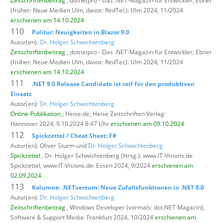
Zeitschriftenbeitrag
, dotnetpro - Das .NET-Magazin für Entwickler,
Ebner
(früher: Neue Medien Ulm, davor: RedTec): Ulm 2024, 11/2024
erschienen am 14.10.2024
110
Politur: Neuigkeiten in Blazor 9.0
Autor(en):
Dr. Holger Schwichtenberg
Zeitschriftenbeitrag
, dotnetpro - Das .NET-Magazin für Entwickler,
Ebner
(früher: Neue Medien Ulm, davor: RedTec): Ulm 2024, 11/2024
erschienen am 14.10.2024
111
.NET 9.0 Release Candidate ist reif für den produktiven
Einsatz
Autor(en):
Dr. Holger Schwichtenberg
Online-Publikation
, Heise.de,
Heise Zeitschriften Verlag:
Hannover 2024, 9.10.2024 8:47 Uhr
erschienen am 09.10.2024
112
Spickzettel / Cheat Sheet: F#
Autor(en): Oliver Sturm und
Dr. Holger Schwichtenberg
Spickzettel
, Dr. Holger Schwichtenberg (Hrsg.): www.IT-Visions.de
Spickzettel,
www.IT-Visions.de: Essen 2024, 9/2024
erschienen am
02.09.2024
113
Kolumne: .NETversum: Neue Zufallsfunktionen in .NET 8.0
Autor(en):
Dr. Holger Schwichtenberg
Zeitschriftenbeitrag
, Windows Developer (vormals: dot.NET Magazin),
Software & Support Media: Frankfurt 2024, 10/2024
erschienen am