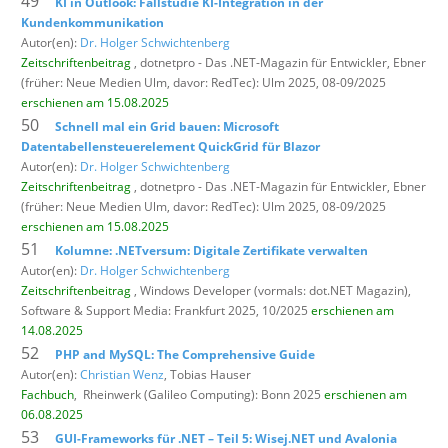
49
KI in Outlook: Fallstudie KI-Integration in der
Kundenkommunikation
Autor(en):
Dr. Holger Schwichtenberg
Zeitschriftenbeitrag
, dotnetpro - Das .NET-Magazin für Entwickler,
Ebner
(früher: Neue Medien Ulm, davor: RedTec): Ulm 2025, 08-09/2025
erschienen am 15.08.2025
50
Schnell mal ein Grid bauen: Microsoft
Datentabellensteuerelement QuickGrid für Blazor
Autor(en):
Dr. Holger Schwichtenberg
Zeitschriftenbeitrag
, dotnetpro - Das .NET-Magazin für Entwickler,
Ebner
(früher: Neue Medien Ulm, davor: RedTec): Ulm 2025, 08-09/2025
erschienen am 15.08.2025
51
Kolumne: .NETversum: Digitale Zertifikate verwalten
Autor(en):
Dr. Holger Schwichtenberg
Zeitschriftenbeitrag
, Windows Developer (vormals: dot.NET Magazin),
Software & Support Media: Frankfurt 2025, 10/2025
erschienen am
14.08.2025
52
PHP and MySQL: The Comprehensive Guide
Autor(en):
Christian Wenz
, Tobias Hauser
Fachbuch
,
Rheinwerk (Galileo Computing): Bonn 2025
erschienen am
06.08.2025
53
GUI-Frameworks für .NET – Teil 5: Wisej.NET und Avalonia