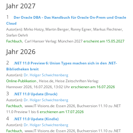
Jahr 2027
1
Der Oracle DBA – Das Handbuch für Oracle On-Prem und Oracle
Cloud
Autor(en): Mirko Hotzy, Martin Berger, Ronny Egner, Markus Flechtner,
Stefan Oehrli
Fachbuch
,
Carl Hanser Verlag: München 2027
erscheint am 15.05.2027
Jahr 2026
2
.NET 11.0 Preview 6: Union Types machen sich in den .NET-
Bibliotheken breit
Autor(en):
Dr. Holger Schwichtenberg
Online-Publikation
, Heise.de,
Heise Zeitschriften Verlag:
Hannover 2026, 16.07.2026, 13:02 Uhr
erschienen am 16.07.2026
3
.NET 11.0 Update (Druck)
Autor(en):
Dr. Holger Schwichtenberg
Fachbuch
,
www.IT-Visions.de: Essen 2026, Buchversion 11.10 zu .NET
11.0 Preview 1 bis 6
erschienen am 17.07.2026
4
.NET 11.0 Update (Kindle)
Autor(en):
Dr. Holger Schwichtenberg
Fachbuch
,
www.IT-Visions.de: Essen 2026, Buchversion 11.10 zu .NET