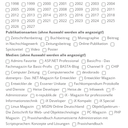
1998
1999
2000
2001
2002
2003
2004
2005
2006
2007
2008
2009
2010
2011
2012
2013
2014
2015
2016
2017
2018
2019
2020
2021
2022
2023
2024
2025
2026
2027
Publikationsarten: (ohne Auswahl werden alle angezeigt!)
Zeitschriftenbeitrag
Buchbeitrag
Monographie
Beitrag
in Nachschlagewerk
Zeitungsbeitrag
Online-Publikation
Spickzettel
Video
Poster
Medien: (ohne Auswahl werden alle angezeigt!)
Admins Favorite
ASP.NET Professional
BasicPro - Das
Fachmagazin für Basic-Profis
BASTA-Blog
Channel 9
CHIP
Computer Zeitung
Computerwoche
devdorado
dotnetpro - Das .NET-Magazin für Entwickler
Entwickler Magazin
Entwickler.de
Essener Unikate
Fachkompendium Protokolle
und Dienste
Heise Developer
Heise.de
Infoweek
IT-
Administrator
it-republik.de
iX - Magazin für professionelle
Informationstechnik
iX Developer
iX Kompakt
iX Special
Linux Magazin
MSDN Online Deutschland
ObjektSpektrum -
Die Zeitschrift für Web- und Objekttechnologie
PC-Magazin
PHP
Magazin
Praxishandbuch Automatisierte Administration mit
Scriptsprachen: Konzepte und Lösungen
Praxishandbuch