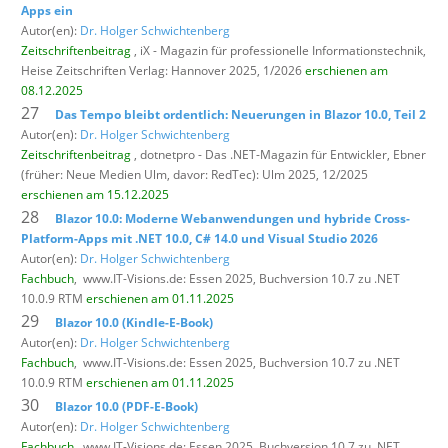
Apps ein
Autor(en):
Dr. Holger Schwichtenberg
Zeitschriftenbeitrag
, iX - Magazin für professionelle Informationstechnik,
Heise Zeitschriften Verlag: Hannover 2025, 1/2026
erschienen am
08.12.2025
27
Das Tempo bleibt ordentlich: Neuerungen in Blazor 10.0, Teil 2
Autor(en):
Dr. Holger Schwichtenberg
Zeitschriftenbeitrag
, dotnetpro - Das .NET-Magazin für Entwickler,
Ebner
(früher: Neue Medien Ulm, davor: RedTec): Ulm 2025, 12/2025
erschienen am 15.12.2025
28
Blazor 10.0: Moderne Webanwendungen und hybride Cross-
Platform-Apps mit .NET 10.0, C# 14.0 und Visual Studio 2026
Autor(en):
Dr. Holger Schwichtenberg
Fachbuch
,
www.IT-Visions.de: Essen 2025, Buchversion 10.7 zu .NET
10.0.9 RTM
erschienen am 01.11.2025
29
Blazor 10.0 (Kindle-E-Book)
Autor(en):
Dr. Holger Schwichtenberg
Fachbuch
,
www.IT-Visions.de: Essen 2025, Buchversion 10.7 zu .NET
10.0.9 RTM
erschienen am 01.11.2025
30
Blazor 10.0 (PDF-E-Book)
Autor(en):
Dr. Holger Schwichtenberg
Fachbuch
,
www.IT-Visions.de: Essen 2025, Buchversion 10.7 zu .NET