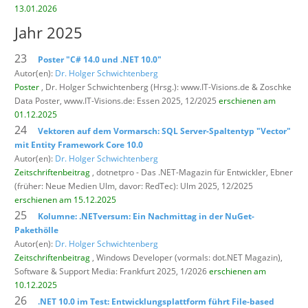
13.01.2026
Jahr 2025
23
Poster "C# 14.0 und .NET 10.0"
Autor(en):
Dr. Holger Schwichtenberg
Poster
, Dr. Holger Schwichtenberg (Hrsg.): www.IT-Visions.de & Zoschke
Data Poster,
www.IT-Visions.de: Essen 2025, 12/2025
erschienen am
01.12.2025
24
Vektoren auf dem Vormarsch: SQL Server-Spaltentyp "Vector"
mit Entity Framework Core 10.0
Autor(en):
Dr. Holger Schwichtenberg
Zeitschriftenbeitrag
, dotnetpro - Das .NET-Magazin für Entwickler,
Ebner
(früher: Neue Medien Ulm, davor: RedTec): Ulm 2025, 12/2025
erschienen am 15.12.2025
25
Kolumne: .NETversum: Ein Nachmittag in der NuGet-
Pakethölle
Autor(en):
Dr. Holger Schwichtenberg
Zeitschriftenbeitrag
, Windows Developer (vormals: dot.NET Magazin),
Software & Support Media: Frankfurt 2025, 1/2026
erschienen am
10.12.2025
26
.NET 10.0 im Test: Entwicklungsplattform führt File-based