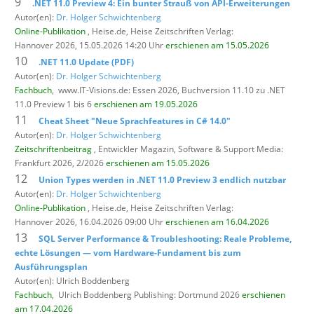
9
.NET 11.0 Preview 4: Ein bunter Strauß von API-Erweiterungen
Autor(en):
Dr. Holger Schwichtenberg
Online-Publikation
, Heise.de,
Heise Zeitschriften Verlag:
Hannover 2026, 15.05.2026 14:20 Uhr
erschienen am 15.05.2026
10
.NET 11.0 Update (PDF)
Autor(en):
Dr. Holger Schwichtenberg
Fachbuch
,
www.IT-Visions.de: Essen 2026, Buchversion 11.10 zu .NET
11.0 Preview 1 bis 6
erschienen am 19.05.2026
11
Cheat Sheet "Neue Sprachfeatures in C# 14.0"
Autor(en):
Dr. Holger Schwichtenberg
Zeitschriftenbeitrag
, Entwickler Magazin,
Software & Support Media:
Frankfurt 2026, 2/2026
erschienen am 15.05.2026
12
Union Types werden in .NET 11.0 Preview 3 endlich nutzbar
Autor(en):
Dr. Holger Schwichtenberg
Online-Publikation
, Heise.de,
Heise Zeitschriften Verlag:
Hannover 2026, 16.04.2026 09:00 Uhr
erschienen am 16.04.2026
13
SQL Server Performance & Troubleshooting: Reale Probleme,
echte Lösungen — vom Hardware-Fundament bis zum
Ausführungsplan
Autor(en): Ulrich Boddenberg
Fachbuch
,
Ulrich Boddenberg Publishing: Dortmund 2026
erschienen
am 17.04.2026