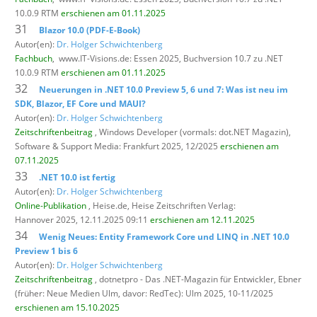
10.0.9 RTM
erschienen am 01.11.2025
31
Blazor 10.0 (PDF-E-Book)
Autor(en):
Dr. Holger Schwichtenberg
Fachbuch
,
www.IT-Visions.de: Essen 2025, Buchversion 10.7 zu .NET
10.0.9 RTM
erschienen am 01.11.2025
32
Neuerungen in .NET 10.0 Preview 5, 6 und 7: Was ist neu im
SDK, Blazor, EF Core und MAUI?
Autor(en):
Dr. Holger Schwichtenberg
Zeitschriftenbeitrag
, Windows Developer (vormals: dot.NET Magazin),
Software & Support Media: Frankfurt 2025, 12/2025
erschienen am
07.11.2025
33
.NET 10.0 ist fertig
Autor(en):
Dr. Holger Schwichtenberg
Online-Publikation
, Heise.de,
Heise Zeitschriften Verlag:
Hannover 2025, 12.11.2025 09:11
erschienen am 12.11.2025
34
Wenig Neues: Entity Framework Core und LINQ in .NET 10.0
Preview 1 bis 6
Autor(en):
Dr. Holger Schwichtenberg
Zeitschriftenbeitrag
, dotnetpro - Das .NET-Magazin für Entwickler,
Ebner
(früher: Neue Medien Ulm, davor: RedTec): Ulm 2025, 10-11/2025
erschienen am 15.10.2025