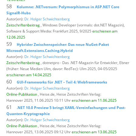
58
Kolumne: .NETversum: Polymorphismus in ASP.NET Core
SignalR-Hubs
Autor(en):
Dr. Holger Schwichtenberg
Zeitschriftenbeitrag
, Windows Developer (vormals: dot.NET Magazin),
Software & Support Media: Frankfurt 2025, 9/2025
erschienen am
12.06.2025
59
Hybrider Zwischenspeicher: Das neue NuGet-Paket
Microsoft.Extensions.Caching.Hybrid
Autor(en):
Dr. Holger Schwichtenberg
Zeitschriftenbeitrag
, dotnetpro - Das .NET-Magazin für Entwickler,
Ebner
(früher: Neue Medien Ulm, davor: RedTec): Ulm 2025, 04-05/2025
erschienen am 14.04.2025
60
GUI-Frameworks für .NET – Teil 4: Webframeworks
Autor(en):
Dr. Holger Schwichtenberg
Online-Publikation
, Heise.de,
Heise Zeitschriften Verlag:
Hannover 2025, 11.06.2025 10:11 Uhr
erschienen am 11.06.2025
61
.NET 10.0 Preview 5 bringt XAML-Vereinfachungen und Post-
Quanten-Kryptographie
Autor(en):
Dr. Holger Schwichtenberg
Online-Publikation
, Heise.de,
Heise Zeitschriften Verlag:
Hannover 2025, 13.06.2025 09:12 Uhr
erschienen am 13.06.2025