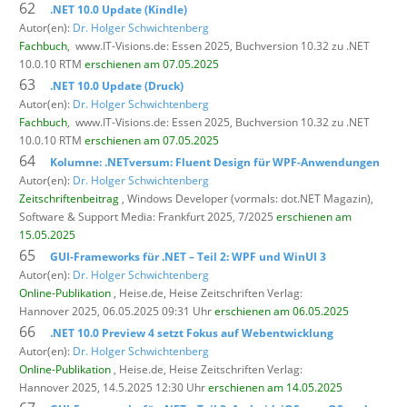
62
.NET 10.0 Update (Kindle)
Autor(en):
Dr. Holger Schwichtenberg
Fachbuch
,
www.IT-Visions.de: Essen 2025, Buchversion 10.32 zu .NET
10.0.10 RTM
erschienen am 07.05.2025
63
.NET 10.0 Update (Druck)
Autor(en):
Dr. Holger Schwichtenberg
Fachbuch
,
www.IT-Visions.de: Essen 2025, Buchversion 10.32 zu .NET
10.0.10 RTM
erschienen am 07.05.2025
64
Kolumne: .NETversum: Fluent Design für WPF-Anwendungen
Autor(en):
Dr. Holger Schwichtenberg
Zeitschriftenbeitrag
, Windows Developer (vormals: dot.NET Magazin),
Software & Support Media: Frankfurt 2025, 7/2025
erschienen am
15.05.2025
65
GUI-Frameworks für .NET – Teil 2: WPF und WinUI 3
Autor(en):
Dr. Holger Schwichtenberg
Online-Publikation
, Heise.de,
Heise Zeitschriften Verlag:
Hannover 2025, 06.05.2025 09:31 Uhr
erschienen am 06.05.2025
66
.NET 10.0 Preview 4 setzt Fokus auf Webentwicklung
Autor(en):
Dr. Holger Schwichtenberg
Online-Publikation
, Heise.de,
Heise Zeitschriften Verlag:
Hannover 2025, 14.5.2025 12:30 Uhr
erschienen am 14.05.2025