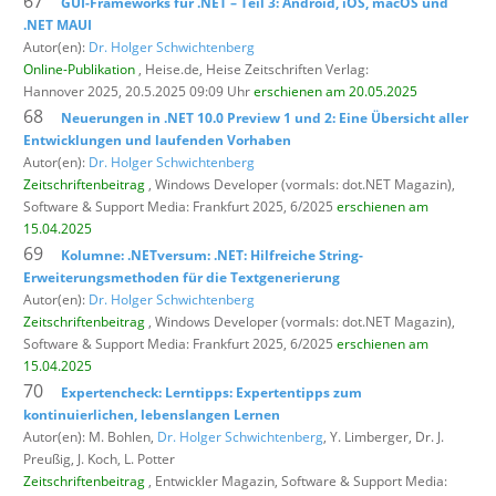
67
GUI-Frameworks für .NET – Teil 3: Android, iOS, macOS und
.NET MAUI
Autor(en):
Dr. Holger Schwichtenberg
Online-Publikation
, Heise.de,
Heise Zeitschriften Verlag:
Hannover 2025, 20.5.2025 09:09 Uhr
erschienen am 20.05.2025
68
Neuerungen in .NET 10.0 Preview 1 und 2: Eine Übersicht aller
Entwicklungen und laufenden Vorhaben
Autor(en):
Dr. Holger Schwichtenberg
Zeitschriftenbeitrag
, Windows Developer (vormals: dot.NET Magazin),
Software & Support Media: Frankfurt 2025, 6/2025
erschienen am
15.04.2025
69
Kolumne: .NETversum: .NET: Hilfreiche String-
Erweiterungsmethoden für die Textgenerierung
Autor(en):
Dr. Holger Schwichtenberg
Zeitschriftenbeitrag
, Windows Developer (vormals: dot.NET Magazin),
Software & Support Media: Frankfurt 2025, 6/2025
erschienen am
15.04.2025
70
Expertencheck: Lerntipps: Expertentipps zum
kontinuierlichen, lebenslangen Lernen
Autor(en): M. Bohlen,
Dr. Holger Schwichtenberg
, Y. Limberger, Dr. J.
Preußig, J. Koch, L. Potter
Zeitschriftenbeitrag
, Entwickler Magazin,
Software & Support Media: