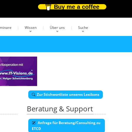
Buy me a coffee
eminare
Wissen
Über uns
Suche
Zur Stichwortliste unseres Lexikons
Beratung & Support
Anfrage für Beratung/Consulting zu
ETCD