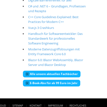
Digitale Barrierefreiheit für alle!
C# und .NET 6 – Grundlagen, Profiwissen
und Rezepte
C++ Core Guidelines Explained: Best
Practices for Modern C++
Vue.js 3 Crashkurs
Handbuch für Softwareentwickler: Das
Standardwerk für professionelles
Software Engineering
Moderne Datenzugriffslösungen mit
Entity Framework Core 6.0
Blazor 6.0: Blazor WebAssembly, Blazor
Server und Blazor Desktop
Alle unsere aktuellen Fachbücher
E-Book-Abo für ab 99 Euro im Jahr
LOUD
SITEMAP
KONTAKT
IMPRESSUM
RECHTLICHES