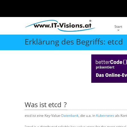
Start
Erklärung des Begriffs: etcd
Was ist
etcd
?
etcd ist eine Key-Value-
Datenbank
, die u.a. in
Kubernetes
als Kon
"etcd is a distributed reliable key-value store for the most critica