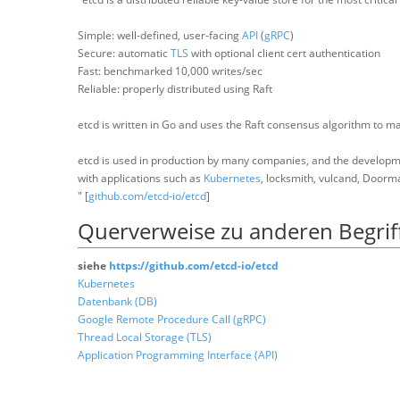
Simple: well-defined, user-facing
API
(
gRPC
)
Secure: automatic
TLS
with optional client cert authentication
Fast: benchmarked 10,000 writes/sec
Reliable: properly distributed using Raft
etcd is written in Go and uses the Raft consensus algorithm to ma
etcd is used in production by many companies, and the developme
with applications such as
Kubernetes
, locksmith, vulcand, Doorma
" [
github.com/etcd-io/etcd
]
Querverweise zu anderen Begrif
siehe
https://github.com/etcd-io/etcd
Kubernetes
Datenbank (DB)
Google Remote Procedure Call (gRPC)
Thread Local Storage (TLS)
Application Programming Interface (API)