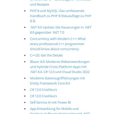
und Rezepte
PHP 8 und MySQL: Das umfassende
Handbuch zu PHP 8 (Neuauflage zu PHP
8.3)
.NET 8.0 Update: Die Neuerungen in .NET
8.0 gegenüber .NET 7.0
Concurrency with Modern C++: What
every professional C++ programmer
should know about concurrency
C++20: Get the Details
Blazor 8.0: Moderne Webanwendungen
und hybride Cross-Platform-Apps mit
.NET 8.0, C# 12.0 und Visual Studio 2022
Moderne Datenzugriffslösungen mit
Entity Framework Core 8.0
C# 12.0 Crashkurs
C# 12.0 Crashkurs
Self-Service AI mit Power BI
App-Entwicklung für Mobile und
Desktop: Software Engineering mit .NET