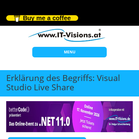
Buy me a coffee
MENU
Start
Erklärung des Begriffs: Visual
Themen
Studio Live Share
Beratung
Individuelle Schulungen
Offene Seminare
Wissen
Über uns