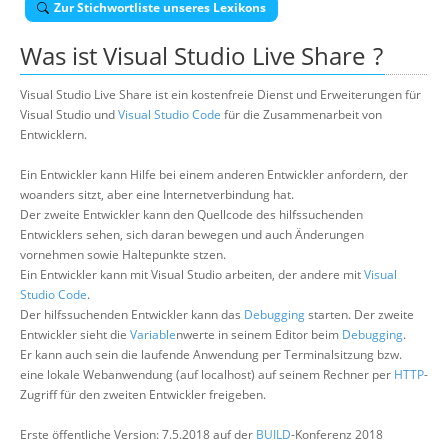
Zur Stichwortliste unseres Lexikons
Suche
Was ist
Visual Studio Live Share
?
Visual Studio Live Share ist ein kostenfreie Dienst und Erweiterungen für
Visual Studio und
Visual Studio Code
für die Zusammenarbeit von
Entwicklern.
Ein Entwickler kann Hilfe bei einem anderen Entwickler anfordern, der
woanders sitzt, aber eine Internetverbindung hat.
Der zweite Entwickler kann den Quellcode des hilfssuchenden
Entwicklers sehen, sich daran bewegen und auch Änderungen
vornehmen sowie Haltepunkte stzen.
Ein Entwickler kann mit Visual Studio arbeiten, der andere mit
Visual
Studio Code
.
Der hilfssuchenden Entwickler kann das
Debugging
starten. Der zweite
Entwickler sieht die
Variable
nwerte in seinem Editor beim
Debugging
.
Er kann auch sein die laufende Anwendung per Terminalsitzung bzw.
eine lokale Webanwendung (auf localhost) auf seinem Rechner per
HTTP
-
Zugriff für den zweiten Entwickler freigeben.
Erste öffentliche Version: 7.5.2018 auf der
BUILD
-Konferenz 2018