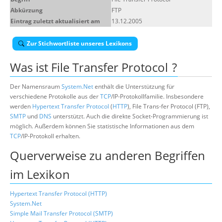
Abkürzung
FTP
Suche
Eintrag zuletzt aktualisiert am
13.12.2005
Zur Stichwortliste unseres Lexikons
Was ist
File Transfer Protocol
?
Der Namensraum
System.Net
enthält die Unterstützung für
verschiedene Protokolle aus der
TCP
/IP-Protokollfamilie. Insbesondere
werden
Hypertext Transfer Protocol
(
HTTP
), File Trans-fer Protocol (FTP),
SMTP
und
DNS
unterstützt. Auch die direkte Socket-Programmierung ist
möglich. Außerdem können Sie statistische Informationen aus dem
TCP
/IP-Protokoll erhalten.
Querverweise zu anderen Begriffen
im Lexikon
Hypertext Transfer Protocol (HTTP)
System.Net
Simple Mail Transfer Protocol (SMTP)