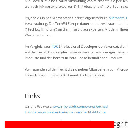
Die TechEd ist eine Großveranstaltung von Microsoft, die jährlich
als auch Infrastrukturexperten ("IT-Professionals"). Die TechEd
Im Jahr 2006 hat Microsoft das bisher eigenständige
Microsoft I
Veranstaltung. Die TechEd Europe dauerte nun zwei statt nur ein
("TechEd: IT Forum“) an die Infrastrukturexperten. Mit dem Hinte
Woche verkürzt.
Im Vergleich zur
PDC
(Professional Developer Conference), die nic
auf der TechEd nur vergleichsweise wenige bzw. weniger bedeut
Produkte und der bereits in Beta-Phase befindlichen Produkte.
Vortragende auf der TechEd sind neben Mitarbeitern von Micros
Entwicklungsteams aus Redmond direkt berichten.
Links
US und Weltweit:
www.microsoft.com/events/teched
Europa
:
www.mseventseurope.com/TechEd/06/pre
Querverweise zu anderen Begrif