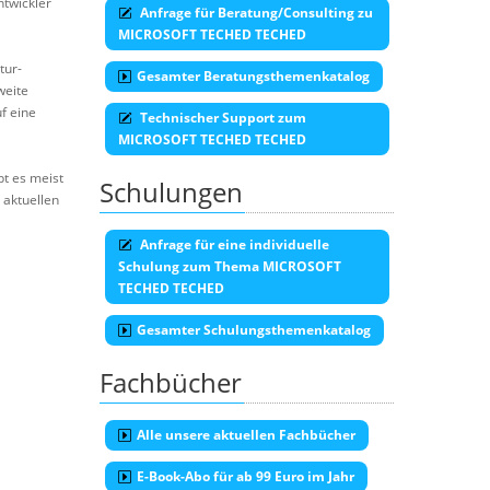
ntwickler
Anfrage für Beratung/Consulting zu
MICROSOFT TECHED TECHED
tur-
Gesamter Beratungsthemenkatalog
weite
f eine
Technischer Support zum
MICROSOFT TECHED TECHED
bt es meist
Schulungen
 aktuellen
Anfrage für eine individuelle
Schulung zum Thema MICROSOFT
TECHED TECHED
Gesamter Schulungsthemenkatalog
Fachbücher
Alle unsere aktuellen Fachbücher
E-Book-Abo für ab 99 Euro im Jahr