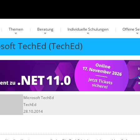
Themen
Beratung
Individuelle Schulungen
Offene S
osoft TechEd (TechEd)
Microsoft TechEd
TechEd
28.10.2014