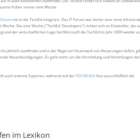
 auf in allen Kontinenten stattfindet. Die TechEd richtet sich sowohl an Softwaree
 dauerte früher immer eine Woche.
T Forum
mit in die TechEd integriert. Das IT Forum war bisher eine reine Infrastruk
e Woche: Die eine Woche ("TechEd: Developers") richtet sich an Entwickler, die z
rgrund der wirtschaftlichen Lage hat Microsoft die TechEd im Jahr 2009 wieder au
ht jährlich stattfindet und in der Regel ein Feuerwerk von Neuerungen liefert, gi
ende Neuankündigungen. Es geht mehr um die Vermittlung und Vertiefungen der
oft auch externe Experten, während auf der
PDC
/
BUILD
fast ausschließlich die
fen im Lexikon