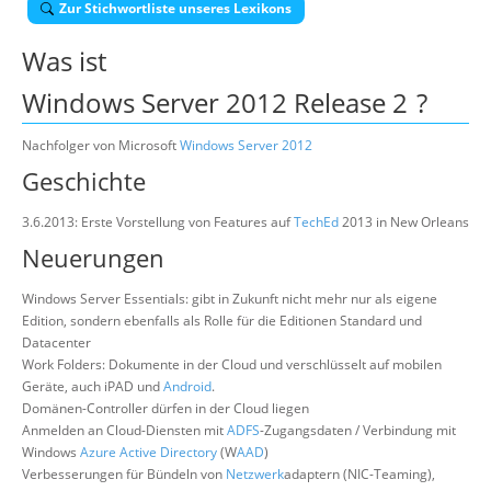
Zur Stichwortliste unseres Lexikons
Suche
Was ist
Windows Server 2012 Release 2
?
Nachfolger von Microsoft
Windows Server 2012
Geschichte
3.6.2013: Erste Vorstellung von Features auf
TechEd
2013 in New Orleans
Neuerungen
Windows Server Essentials: gibt in Zukunft nicht mehr nur als eigene
Edition, sondern ebenfalls als Rolle für die Editionen Standard und
Datacenter
Work Folders: Dokumente in der Cloud und verschlüsselt auf mobilen
Geräte, auch iPAD und
Android
.
Domänen-Controller dürfen in der Cloud liegen
Anmelden an Cloud-Diensten mit
ADFS
-Zugangsdaten / Verbindung mit
Windows
Azure Active Directory
(W
AAD
)
Verbesserungen für Bündeln von
Netzwerk
adaptern (NIC-Teaming),