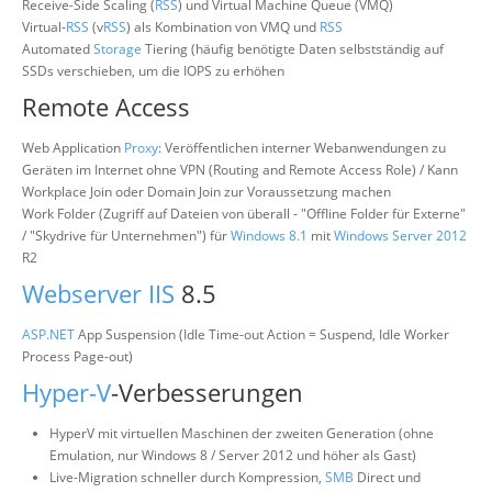
Receive-Side Scaling (
RSS
) und Virtual Machine Queue (VMQ)
Virtual-
RSS
(v
RSS
) als Kombination von VMQ und
RSS
Automated
Storage
Tiering (häufig benötigte Daten selbstständig auf
SSDs verschieben, um die IOPS zu erhöhen
Remote Access
Web Application
Proxy
: Veröffentlichen interner Webanwendungen zu
Geräten im Internet ohne VPN (Routing and Remote Access Role) / Kann
Workplace Join oder Domain Join zur Voraussetzung machen
Work Folder (Zugriff auf Dateien von überall - "Offline Folder für Externe"
/ "Skydrive für Unternehmen") für
Windows 8.1
mit
Windows Server 2012
R2
Webserver
IIS
8.5
ASP.NET
App Suspension (Idle Time-out Action = Suspend, Idle Worker
Process Page-out)
Hyper-V
-Verbesserungen
HyperV mit virtuellen Maschinen der zweiten Generation (ohne
Emulation, nur Windows 8 / Server 2012 und höher als Gast)
Live-Migration schneller durch Kompression,
SMB
Direct und