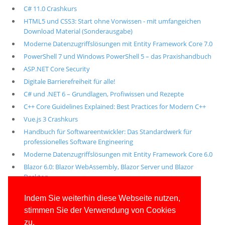
C# 11.0 Crashkurs
HTML5 und CSS3: Start ohne Vorwissen - mit umfangeichen
Download Material (Sonderausgabe)
Moderne Datenzugriffslösungen mit Entity Framework Core 7.0
PowerShell 7 und Windows PowerShell 5 – das Praxishandbuch
ASP.NET Core Security
Digitale Barrierefreiheit für alle!
C# und .NET 6 – Grundlagen, Profiwissen und Rezepte
C++ Core Guidelines Explained: Best Practices for Modern C++
Vue.js 3 Crashkurs
Handbuch für Softwareentwickler: Das Standardwerk für
professionelles Software Engineering
Moderne Datenzugriffslösungen mit Entity Framework Core 6.0
Blazor 6.0: Blazor WebAssembly, Blazor Server und Blazor
Desktop
Alle unsere aktuellen Fachbücher
Indem Sie weiterhin diese Webseite nutzen,
stimmen Sie der Verwendung von Cookies
E-Book-Abo für ab 99 Euro im Jahr
zu.