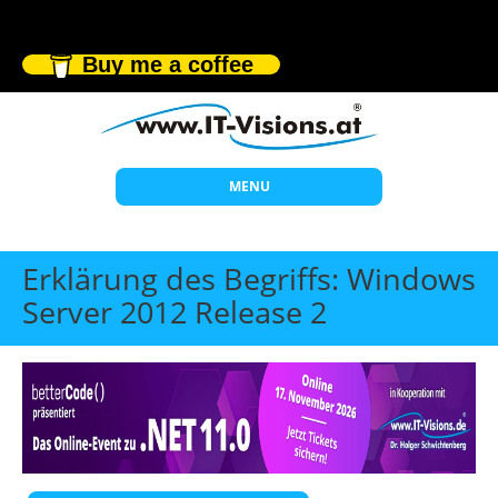
Buy me a coffee
MENU
Start
Erklärung des Begriffs: Windows
Themen
Server 2012 Release 2
Beratung
Individuelle Schulungen
Offene Seminare
Wissen
Über uns