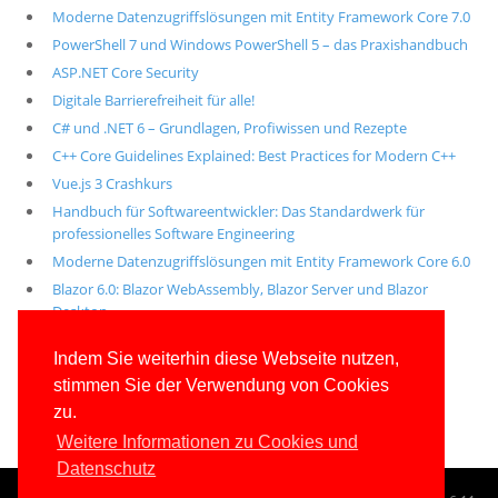
Moderne Datenzugriffslösungen mit Entity Framework Core 7.0
PowerShell 7 und Windows PowerShell 5 – das Praxishandbuch
ASP.NET Core Security
Digitale Barrierefreiheit für alle!
C# und .NET 6 – Grundlagen, Profiwissen und Rezepte
C++ Core Guidelines Explained: Best Practices for Modern C++
Vue.js 3 Crashkurs
Handbuch für Softwareentwickler: Das Standardwerk für
professionelles Software Engineering
Moderne Datenzugriffslösungen mit Entity Framework Core 6.0
Blazor 6.0: Blazor WebAssembly, Blazor Server und Blazor
Desktop
Alle unsere aktuellen Fachbücher
Indem Sie weiterhin diese Webseite nutzen,
stimmen Sie der Verwendung von Cookies
E-Book-Abo für ab 99 Euro im Jahr
zu.
Weitere Informationen zu Cookies und
Datenschutz