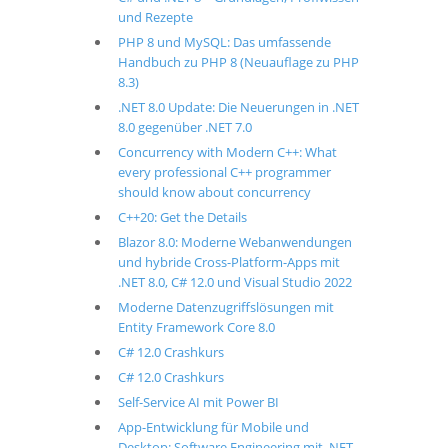
und Rezepte
PHP 8 und MySQL: Das umfassende
Handbuch zu PHP 8 (Neuauflage zu PHP
8.3)
.NET 8.0 Update: Die Neuerungen in .NET
8.0 gegenüber .NET 7.0
Concurrency with Modern C++: What
every professional C++ programmer
should know about concurrency
C++20: Get the Details
Blazor 8.0: Moderne Webanwendungen
und hybride Cross-Platform-Apps mit
.NET 8.0, C# 12.0 und Visual Studio 2022
Moderne Datenzugriffslösungen mit
Entity Framework Core 8.0
C# 12.0 Crashkurs
C# 12.0 Crashkurs
Self-Service AI mit Power BI
App-Entwicklung für Mobile und
Desktop: Software Engineering mit .NET