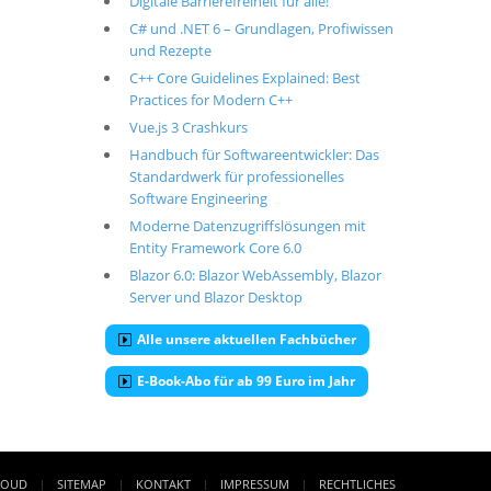
Digitale Barrierefreiheit für alle!
C# und .NET 6 – Grundlagen, Profiwissen
und Rezepte
C++ Core Guidelines Explained: Best
Practices for Modern C++
Vue.js 3 Crashkurs
Handbuch für Softwareentwickler: Das
Standardwerk für professionelles
Software Engineering
Moderne Datenzugriffslösungen mit
Entity Framework Core 6.0
Blazor 6.0: Blazor WebAssembly, Blazor
Server und Blazor Desktop
Alle unsere aktuellen Fachbücher
E-Book-Abo für ab 99 Euro im Jahr
LOUD
SITEMAP
KONTAKT
IMPRESSUM
RECHTLICHES