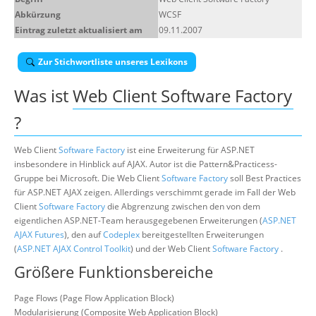
Abkürzung
WCSF
Suche
Eintrag zuletzt aktualisiert am
09.11.2007
Zur Stichwortliste unseres Lexikons
Was ist
Web Client Software Factory
?
Web Client
Software Factory
ist eine Erweiterung für ASP.NET
insbesondere in Hinblick auf AJAX. Autor ist die Pattern&Practicess-
Gruppe bei Microsoft. Die Web Client
Software Factory
soll Best Practices
für ASP.NET AJAX zeigen. Allerdings verschimmt gerade im Fall der Web
Client
Software Factory
die Abgrenzung zwischen den von dem
eigentlichen ASP.NET-Team herausgegebenen Erweiterungen (
ASP.NET
AJAX Futures
), den auf
Codeplex
bereitgestellten Erweiterungen
(
ASP.NET AJAX Control Toolkit
) und der Web Client
Software Factory
.
Größere Funktionsbereiche
Page Flows (Page Flow Application Block)
Modularisierung (Composite Web Application Block)