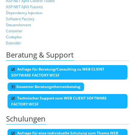
ASP.NET AJAX Control Toolkit
ASP.NET AJAX Futures
Dependency Injection
Software Factory
Steuerelement
Container
Codeplex
Extender
Beratung & Support
Anfrage für Beratung/Consulting zu WEB CLIENT
SOFTWARE FACTORY WCSF
Gesamter Beratungsthemenkatalog
Technischer Support zum WEB CLIENT SOFTWARE
FACTORY WCSF
Schulungen
Anfrage für eine individuelle Schulung zum Thema WEB