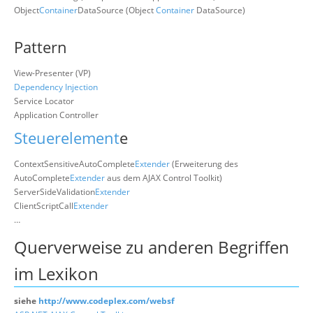
Object
Container
DataSource (Object
Container
DataSource)
Pattern
View-Presenter (VP)
Dependency Injection
Service Locator
Application Controller
Steuerelement
e
ContextSensitiveAutoComplete
Extender
(Erweiterung des
AutoComplete
Extender
aus dem AJAX Control Toolkit)
ServerSideValidation
Extender
ClientScriptCall
Extender
…
Querverweise zu anderen Begriffen
im Lexikon
siehe
http://www.codeplex.com/websf