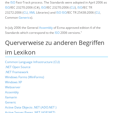
the
ISO
Fast-Track process. The Standards were adopted in April 2006 as
ISO
/IEC 23270:2006 (C#),
ISO
/IEC 23270:2006 (
CLI
),
ISO
/IEC TR
23272:2006 (
CLI
,
XML
Libraries) and
ISO
ISO
/IEC TR 25438:2006 (
CLI
,
Common
Generic
s).
In July 2006 the General
Assembly
of Ecma approved edition 4 of the
Standards which correspond to the
ISO
2006 versions."
Querverweise zu anderen Begriffen
im Lexikon
Common Language Infrastructure (CLI)
.NET Open Source
.NET Framework
Windows Forms (WinForms)
Windows XP
Webserver
Assembly
Xamarin
Generic
Active Data Objects .NET (ADO.NET )
Active Server Pages .NET (ASP.NET)