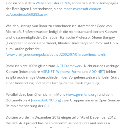
sind nicht auf dem
Webserver
der
ECMA
, sondern auf den Homepages
der Beteiligten Unternehmen, siehe
msdn.microsoft.com/en-
us/vstudio/aa569283.aspx
Wie den Listings von Rotor zu entnehmen ist, stammt der Code von
Microsoft. Entfernt wurden lediglich die nicht standardisierten Klassen
und Klassenmitglieder. Der südafrikanische Professor Shaun Bangay
(Computer Science Department, Rhodes University) hat Rotor auf Linux
zum Laufen gebracht
(
www.oreillynet.com/pub/a/dotnet/2002/07/01/rotorlinux.html).
Rotor ist nicht 100% gleich zum
.NET Framework
. Nicht nur das wichtige
Klassen (inbesondere
ASP.NET
,
Windows Forms
und
ADO.NET
) fehlen -
es gibt auch einige Unterschiede in der Vorgehensweise z.B. beim Start
einer Anwendung und beim Hosting der Laufzeitumgebung.
Parallel dazu bemühen sich mit Mono (
www.go-mono.org)
und dem
DotGnu-Projekt (
www.dotGNU.org)
zwei Gruppen um eine Open Source-
Reimplementierung der
CLI
.
DotGnu wurde im Dezember 2012 eingestellt ("As of December 2012,
the DotGNU project has been decommissioned, until and unless a