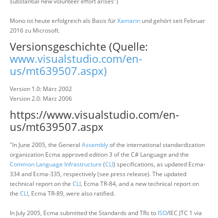
substantial new volunteer effort arises")
Mono ist heute erfolgreich als Basis für
Xamarin
und gehört seit Februar
2016 zu Microsoft.
Versionsgeschichte (Quelle:
www.visualstudio.com/en-
us/mt639507.aspx)
Version 1.0: März 2002
Version 2.0: März 2006
https://www.visualstudio.com/en-
us/mt639507.aspx
"In June 2005, the General
Assembly
of the international standardization
organization Ecma approved edition 3 of the C# Language and the
Common Language Infrastructure
(
CLI
) specifications, as updated Ecma-
334 and Ecma-335, respectively (see press release). The updated
technical report on the
CLI
, Ecma TR-84, and a new technical report on
the
CLI
, Ecma TR-89, were also ratified.
In July 2005, Ecma submitted the Standards and TRs to
ISO
/IEC JTC 1 via