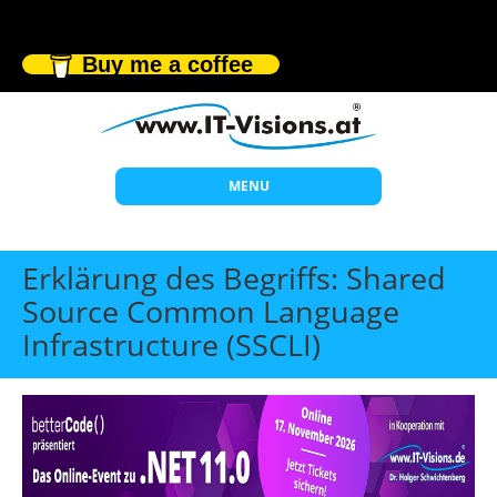
Buy me a coffee
MENU
Start
Erklärung des Begriffs: Shared
Themen
Source Common Language
Infrastructure (SSCLI)
Beratung
Individuelle Schulungen
Offene Seminare
Wissen
Über uns