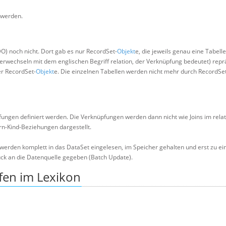
 werden.
O) noch nicht. Dort gab es nur RecordSet-
Objekt
e, die jeweils genau eine Tabelle
verwechseln mit dem englischen Begriff relation, der Verknüpfung bedeutet) repr
r RecordSet-
Objekt
e. Die einzelnen Tabellen werden nicht mehr durch RecordSe
ungen definiert werden. Die Verknüpfungen werden dann nicht wie Joins im rela
rn-Kind-Beziehungen dargestellt.
e werden komplett in das DataSet eingelesen, im Speicher gehalten und erst zu e
ck an die Datenquelle gegeben (Batch Update).
fen im Lexikon