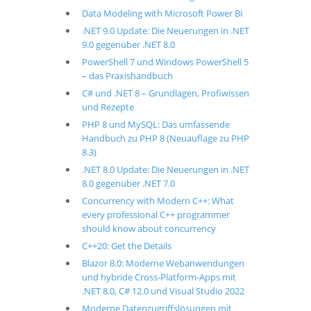
Data Modeling with Microsoft Power BI
.NET 9.0 Update: Die Neuerungen in .NET
9.0 gegenüber .NET 8.0
PowerShell 7 und Windows PowerShell 5
– das Praxishandbuch
C# und .NET 8 – Grundlagen, Profiwissen
und Rezepte
PHP 8 und MySQL: Das umfassende
Handbuch zu PHP 8 (Neuauflage zu PHP
8.3)
.NET 8.0 Update: Die Neuerungen in .NET
8.0 gegenüber .NET 7.0
Concurrency with Modern C++: What
every professional C++ programmer
should know about concurrency
C++20: Get the Details
Blazor 8.0: Moderne Webanwendungen
und hybride Cross-Platform-Apps mit
.NET 8.0, C# 12.0 und Visual Studio 2022
Moderne Datenzugriffslösungen mit