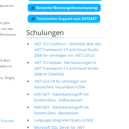
 basieren
Gesamter Beratungsthemenkatalog
Technischer Support zum DATASET
m Jahr
e von der
Schulungen
-Versionen
.NET 3.5-Crashkurs - Überblick über das
.NET Framework 3.5 und Visual Studio
2008 für Umsteiger von .NET 2.0/3.0
ll dort
.NET 3.5-Update - Die Neuerungen in
ilen ist
.NET Framework 3.5 und Visual Studio
2008 im Überblick
te, Single,
.NET und C# für Umsteiger von
klassischem Visual Basic/COM
ADO.NET - Datenbankzugriff mit
System.Data - Aufbauwissen
ADO.NET - Datenbankzugriff mit
System.Data - Basiswissen
Language Integrated Query (LINQ)
Provider
Microsoft SQL Server für .NET-