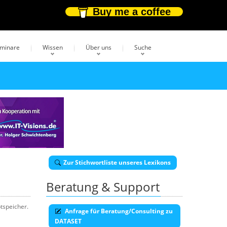
Buy me a coffee
eminare
Wissen
Über uns
Suche
Zur Stichwortliste unseres Lexikons
Beratung & Support
tspeicher.
Anfrage für Beratung/Consulting zu
DATASET