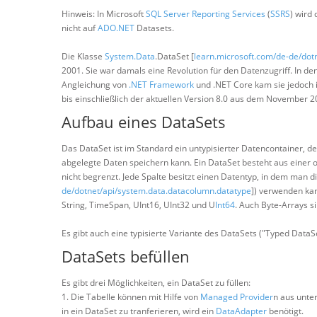
Hinweis: In Microsoft
SQL Server Reporting Services
(
SSRS
) wird
nicht auf
ADO.NET
Datasets.
Die Klasse
System.Data
.DataSet [
learn.microsoft.com/de-de/dot
2001. Sie war damals eine Revolution für den Datenzugriff. In de
Angleichung von
.NET Framework
und .NET Core kam sie jedoch 
bis einschließlich der aktuellen Version 8.0 aus dem November 2
Aufbau eines DataSets
Das DataSet ist im Standard ein untypisierter Datencontainer, d
abgelegte Daten speichern kann. Ein DataSet besteht aus einer 
nicht begrenzt. Jede Spalte besitzt einen Datentyp, in dem man 
de/dotnet/api/system.data.datacolumn.datatype
]) verwenden kan
String, TimeSpan, UInt16, UInt32 und U
Int64
. Auch Byte-Arrays s
Es gibt auch eine typisierte Variante des DataSets ("Typed DataS
DataSets befüllen
Es gibt drei Möglichkeiten, ein DataSet zu füllen:
1. Die Tabelle können mit Hilfe von
Managed Provider
n aus unte
in ein DataSet zu tranferieren, wird ein
DataAdapter
benötigt.