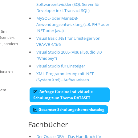
Softwareentwickler (SQL Server für
Developer inkl. Transact SQL)
MySQL- oder MariaDB-
Anwendungsentwicklung (z.B. PHP oder
.NET oder Java)
 (im
äsentiert
Visual Basic .NET für Umsteiger von
t-, sondern
VBA/VB 4/5/6
Visual Studio 2005 (Visual Studio 8.0
"Whidbey")
Visual Studio für Einsteiger
tionalen
XML-Programmierung mit .NET
(System.Xml) - Aufbauwissen
inem
Anfrage für eine individuelle
Schulung zum Thema DATASET
Gesamter Schulungsthemenkatalog
Fachbücher
Der Oracle DBA – Das Handbuch für