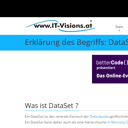
Start
Erklärung des Begriffs: Data
Was ist
DataSet
?
Ein DataSet ist das zentrale Element der
Datenbank
zugriffschnit
Ein DataSet kann daher auch als eine hierarchische
In-Memory-