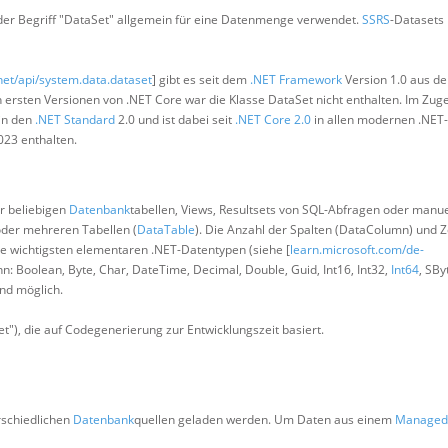
 der Begriff "DataSet" allgemein für eine Datenmenge verwendet.
SSRS
-Datasets
net/api/system.data.dataset
] gibt es seit dem
.NET Framework
Version 1.0 aus de
n ersten Versionen von .NET Core war die Klasse DataSet nicht enthalten. Im Zug
in den
.NET Standard
2.0 und ist dabei seit
.NET Core 2.0
in allen modernen .NET
023 enthalten.
er beliebigen
Datenbank
tabellen, Views, Resultsets von SQL-Abfragen oder manue
oder mehreren Tabellen (
DataTable
). Die Anzahl der Spalten (DataColumn) und Ze
die wichtigsten elementaren .NET-Datentypen (siehe [
learn.microsoft.com/de-
n: Boolean, Byte, Char, DateTime, Decimal, Double, Guid, Int16, Int32,
Int64
, SBy
ind möglich.
et"), die auf Codegenerierung zur Entwicklungszeit basiert.
rschiedlichen
Datenbank
quellen geladen werden. Um Daten aus einem
Managed 