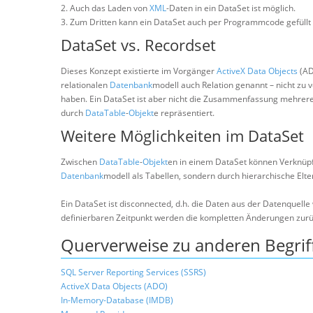
2. Auch das Laden von
XML
-Daten in ein DataSet ist möglich.
3. Zum Dritten kann ein DataSet auch per Programmcode gefüllt
DataSet vs. Recordset
Dieses Konzept existierte im Vorgänger
ActiveX Data Objects
(AD
relationalen
Datenbank
modell auch Relation genannt – nicht zu 
haben. Ein DataSet ist aber nicht die Zusammenfassung mehrere
durch
DataTable
-
Objekt
e repräsentiert.
Weitere Möglichkeiten im DataSet
Zwischen
DataTable
-
Objekt
en in einem DataSet können Verknüpf
Datenbank
modell als Tabellen, sondern durch hierarchische Elte
Ein DataSet ist disconnected, d.h. die Daten aus der Datenquell
definierbaren Zeitpunkt werden die kompletten Änderungen zurü
Querverweise zu anderen Begrif
SQL Server Reporting Services (SSRS)
ActiveX Data Objects (ADO)
In-Memory-Database (IMDB)