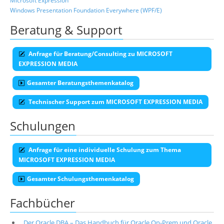
Microsoft Expression
Windows Presentation Foundation Everywhere (WPF/E)
Beratung & Support
Anfrage für Beratung/Consulting zu MICROSOFT
EXPRESSION MEDIA
Gesamter Beratungsthemenkatalog
Technischer Support zum MICROSOFT EXPRESSION MEDIA
Schulungen
Anfrage für eine individuelle Schulung zum Thema
MICROSOFT EXPRESSION MEDIA
Gesamter Schulungsthemenkatalog
Fachbücher
Der Oracle DBA – Das Handbuch für Oracle On-Prem und Oracle