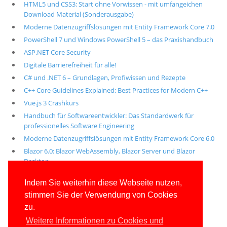
HTML5 und CSS3: Start ohne Vorwissen - mit umfangeichen
Download Material (Sonderausgabe)
Moderne Datenzugriffslösungen mit Entity Framework Core 7.0
PowerShell 7 und Windows PowerShell 5 – das Praxishandbuch
ASP.NET Core Security
Digitale Barrierefreiheit für alle!
C# und .NET 6 – Grundlagen, Profiwissen und Rezepte
C++ Core Guidelines Explained: Best Practices for Modern C++
Vue.js 3 Crashkurs
Handbuch für Softwareentwickler: Das Standardwerk für
professionelles Software Engineering
Moderne Datenzugriffslösungen mit Entity Framework Core 6.0
Blazor 6.0: Blazor WebAssembly, Blazor Server und Blazor
Desktop
Alle unsere aktuellen Fachbücher
Indem Sie weiterhin diese Webseite nutzen,
stimmen Sie der Verwendung von Cookies
E-Book-Abo für ab 99 Euro im Jahr
zu.
Weitere Informationen zu Cookies und