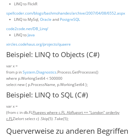
LINQ to FlickR
spellcoder.com/blogs/bashmohandes/archive/2007/04/08/6552.aspx
LINQ to MySql,
Oracle
and
PostgreSQL
code2code.net/DB_Linq/
LINQ to
Java
xircles.codehaus.org/projects/quaere
Beispiel: LINQ to Objects (C#)
var x =
from p in
System.Diagnostics
.Process.GetProcesses()
where p.WorkingSet64 < 500000
select new { p.ProcessName, p.WorkingSet64 };
Beispiel: LINQ to SQL (C#)
var x =
(from c in db.FL
Flueges where c.FL_Abflugort == "London" orderby
c.FL
Zielort select c) .Skip(5) .Take(5);
Querverweise zu anderen Begriffen