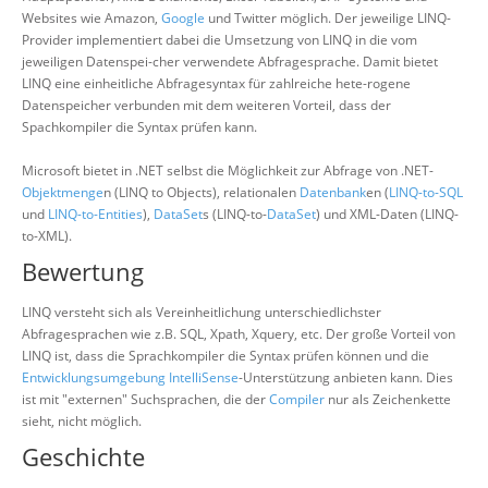
Websites wie Amazon,
Google
und Twitter möglich. Der jeweilige LINQ-
Provider implementiert dabei die Umsetzung von LINQ in die vom
jeweiligen Datenspei-cher verwendete Abfragesprache. Damit bietet
LINQ eine einheitliche Abfragesyntax für zahlreiche hete-rogene
Datenspeicher verbunden mit dem weiteren Vorteil, dass der
Spachkompiler die Syntax prüfen kann.
Microsoft bietet in .NET selbst die Möglichkeit zur Abfrage von .NET-
Objektmenge
n (LINQ to Objects), relationalen
Datenbank
en (
LINQ-to-SQL
und
LINQ-to-Entities
),
DataSet
s (LINQ-to-
DataSet
) und XML-Daten (LINQ-
to-XML).
Bewertung
LINQ versteht sich als Vereinheitlichung unterschiedlichster
Abfragesprachen wie z.B. SQL, Xpath, Xquery, etc. Der große Vorteil von
LINQ ist, dass die Sprachkompiler die Syntax prüfen können und die
Entwicklungsumgebung
IntelliSense
-Unterstützung anbieten kann. Dies
ist mit "externen" Suchsprachen, die der
Compiler
nur als Zeichenkette
sieht, nicht möglich.
Geschichte