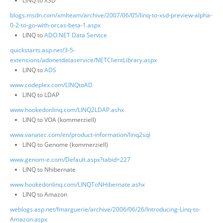
LINQ to XSD
blogs.msdn.com/xmlteam/archive/2007/06/05/linq-to-xsd-preview-alpha-
0-2-to-go-with-orcas-beta-1.aspx
LINQ to
ADO.NET Data Service
quickstarts.asp.net/3-5-
extensions/adonetdataservice/NETClientLibrary.aspx
LINQ to
ADS
www.codeplex.com/LINQtoAD
LINQ to LDAP
www.hookedonlinq.com/LINQ2LDAP.ashx
LINQ to VOA (kommerziell)
www.vanatec.com/en/product-information/linq2sql
LINQ to Genome (kommerziell)
www.genom-e.com/Default.aspx?tabid=227
LINQ to Nhibernate
www.hookedonlinq.com/LINQToNHibernate.ashx
LINQ to Amazon
weblogs.asp.net/fmarguerie/archive/2006/06/26/Introducing-Linq-to-
Amazon.aspx