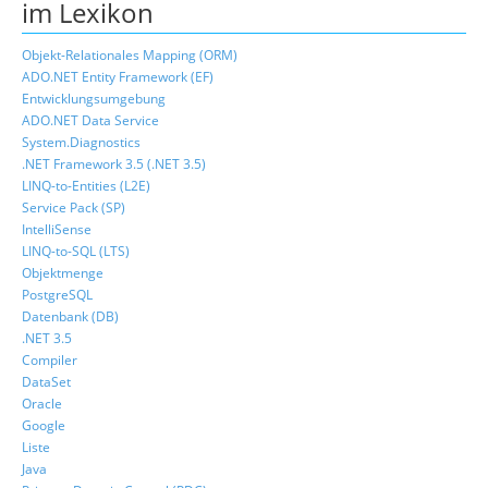
im Lexikon
Objekt-Relationales Mapping (ORM)
ADO.NET Entity Framework (EF)
Entwicklungsumgebung
ADO.NET Data Service
System.Diagnostics
.NET Framework 3.5 (.NET 3.5)
LINQ-to-Entities (L2E)
Service Pack (SP)
IntelliSense
LINQ-to-SQL (LTS)
Objektmenge
PostgreSQL
Datenbank (DB)
.NET 3.5
Compiler
DataSet
Oracle
Google
Liste
Java