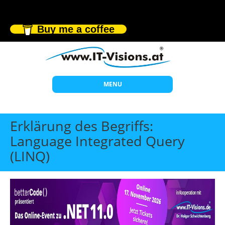
Buy me a coffee
MENU
Start
Erklärung des Begriffs:
Themen
Language Integrated Query
(LINQ)
Beratung
Individuelle Schulungen
Offene Seminare
Wissen
Über uns