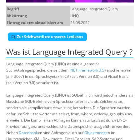
Begriff
Language Integrated Query
Suche
Abkürzung
LINQ
Eintrag zuletzt aktualisiert am
26.08.2022
Zur Stichwortliste unseres Lexikons
Was ist
Language Integrated Query
?
Language Integrated Query (LINQ) ist eine allgemeine
Such-/Abfragesprache, die seit dem
.NET Framework 3.5
(erschienen im
Jahr 2007) in der Sprachsyntax in C# (seit Version 3.0) und Visual Basic
(seit Version 9.0) verankert ist.
Language Integrated Query (LINQ) ist SQL-ähnlich, wird jedoch anders als
klassische SQL-Befehle vom Sprachcompiler nicht als Zeichenkette,
sondern als kompilierbare Anweisung betrachtet. Die Sprachen wurden
dafür um Schlüsselwörter wie select, from, where, orderby, groupby usw.
erweitert. Die kompilierten Abfragen können zur Laufzeit durch LINQ-
Provider auf ganz unterschiedliche Datenspeicher ausgeführte werden.
Neben
Datenbank
en sind Abfragen auch auf
Objektmenge
n im
Hauptspeicher, XML-Dokumente, Excel-Tabellen, SAP-Systeme und