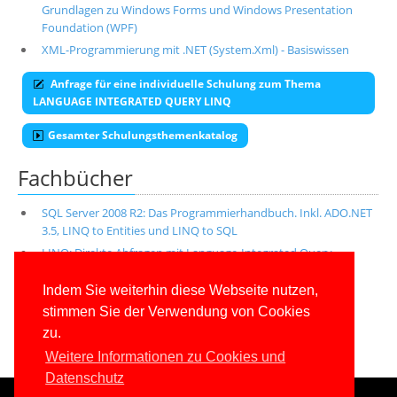
Grundlagen zu Windows Forms und Windows Presentation
Foundation (WPF)
XML-Programmierung mit .NET (System.Xml) - Basiswissen
Anfrage für eine individuelle Schulung zum Thema
LANGUAGE INTEGRATED QUERY LINQ
Gesamter Schulungsthemenkatalog
Fachbücher
SQL Server 2008 R2: Das Programmierhandbuch. Inkl. ADO.NET
3.5, LINQ to Entities und LINQ to SQL
LINQ: Direkte Abfragen mit Language-Integrated Query
Alle unsere aktuellen Fachbücher
Indem Sie weiterhin diese Webseite nutzen,
stimmen Sie der Verwendung von Cookies
E-Book-Abo für ab 99 Euro im Jahr
zu.
Weitere Informationen zu Cookies und
Datenschutz