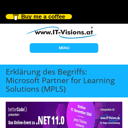
Buy me a coffee
MENU
Start
Erklärung des Begriffs:
Themen
Microsoft Partner for Learning
Solutions (MPLS)
Beratung
Individuelle Schulungen
Offene Seminare
Wissen
Über uns