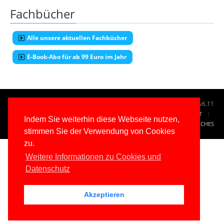
Fachbücher
Alle unsere aktuellen Fachbücher
E-Book-Abo für ab 99 Euro im Jahr
© 1996-2026
www.IT-Visions.at
-
Dr. Holger Schwichtenberg
v6.11
START
SUCHE
TAG CLOUD
SITEMAP
KONTAKT
Indem Sie weiterhin diese Webseite nutzen,
IMPRESSUM
RECHTLICHES
stimmen Sie der Verwendung von Cookies
zu.
Weitere Informationen zu Cookies und
Datenschutz
Akzeptieren