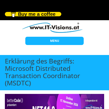
Buy me a coffee
MENU
Start
Erklärung des Begriffs:
Themen
Microsoft Distributed
Transaction Coordinator
Beratung
(MSDTC)
Individuelle Schulungen
Offene Seminare
Wissen
Über uns