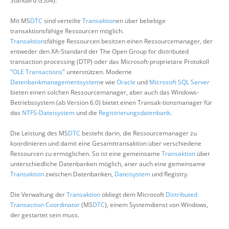
Standard G504).
Mit MS
DTC
sind verteilte
Transaktion
en über beliebige
transaktionsfähige Ressourcen möglich.
Transaktion
sfähige Ressourcen besitzen einen Ressourcemanager, der
entweder den XA-Standard der The Open Group for distributed
transaction processing (DTP) oder das Microsoft-proprietäre Protokoll
"
OLE Transactions
" unterstützen. Moderne
Datenbankmanagementsystem
e wie
Oracle
und
Microsoft SQL Server
bieten einen solchen Ressourcemanager, aber auch das Windows-
Betriebssystem (ab Version 6.0) bietet einen Transak-tionsmanager für
das
NTFS
-
Dateisystem
und die
Registrierungsdatenbank
.
Die Leistung des MS
DTC
besteht darin, die Ressourcemanager zu
koordinieren und damit eine Gesamttransaktion über verschiedene
Ressourcen zu ermöglichen. So ist eine gemeinsame
Transaktion
über
unterschiedliche Datenbanken möglich, aner auch eine gemeinsame
Transaktion
zwischen Datenbanken,
Dateisystem
und Registry.
Die Verwaltung der
Transaktion
obliegt dem Microsoft
Distributed
Transaction Coordinator
(MS
DTC
), einem Systemdienst von Windows,
der gestartet sein muss.