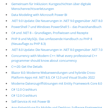
Gemeinsam für Inklusion: Kurzgeschichten über digitale
Menschenrechtsverletzungen
Data Modeling with Microsoft Power BI
.NET 9.0 Update: Die Neuerungen in .NET 9.0 gegenüber .NET 8.0
PowerShell 7 und Windows PowerShell 5 – das Praxishandbuch
C# und .NET 8 – Grundlagen, Profiwissen und Rezepte
PHP 8 und MySQL: Das umfassende Handbuch zu PHP 8
(Neuauflage zu PHP 8.3)
.NET 8.0 Update: Die Neuerungen in .NET 8.0 gegenüber .NET 7.0
Concurrency with Modern C++: What every professional C++
programmer should know about concurrency
C++20: Get the Details
Blazor 8.0: Moderne Webanwendungen und hybride Cross-
Platform-Apps mit .NET 8.0, C# 12.0 und Visual Studio 2022
Moderne Datenzugriffslösungen mit Entity Framework Core 8.0
C# 12.0 Crashkurs
C# 12.0 Crashkurs
Self-Service AI mit Power BI
App-Entwicklung für Mobile und Desktop: Software Engineering