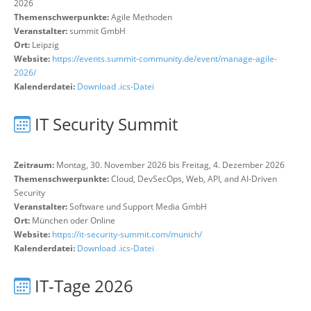
2026
Themenschwerpunkte:
Agile Methoden
Veranstalter:
summit GmbH
Ort:
Leipzig
Website:
https://events.summit-community.de/event/manage-agile-
2026/
Kalenderdatei:
Download .ics-Datei
IT Security Summit
Zeitraum:
Montag, 30. November 2026 bis Freitag, 4. Dezember 2026
Themenschwerpunkte:
Cloud, DevSecOps, Web, API, and AI-Driven
Security
Veranstalter:
Software und Support Media GmbH
Ort:
München oder Online
Website:
https://it-security-summit.com/munich/
Kalenderdatei:
Download .ics-Datei
IT-Tage 2026