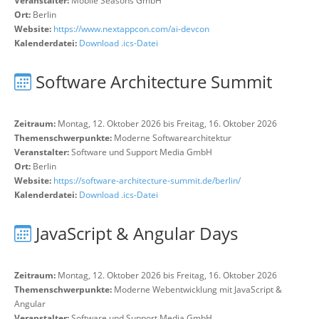
Veranstalter:
Mobile Seasons GmbH
Ort:
Berlin
Website:
https://www.nextappcon.com/ai-devcon
Kalenderdatei:
Download .ics-Datei
Software Architecture Summit
Zeitraum:
Montag, 12. Oktober 2026 bis Freitag, 16. Oktober 2026
Themenschwerpunkte:
Moderne Softwarearchitektur
Veranstalter:
Software und Support Media GmbH
Ort:
Berlin
Website:
https://software-architecture-summit.de/berlin/
Kalenderdatei:
Download .ics-Datei
JavaScript & Angular Days
Zeitraum:
Montag, 12. Oktober 2026 bis Freitag, 16. Oktober 2026
Themenschwerpunkte:
Moderne Webentwicklung mit JavaScript &
Angular
Veranstalter:
Software und Support Media GmbH