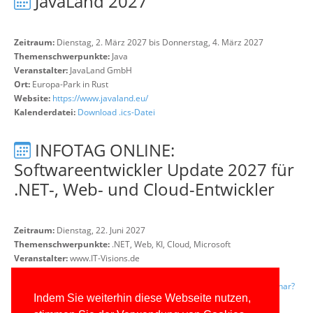
JavaLand 2027
Zeitraum:
Dienstag, 2. März 2027 bis Donnerstag, 4. März 2027
Themenschwerpunkte:
Java
Veranstalter:
JavaLand GmbH
Ort:
Europa-Park in Rust
Website:
https://www.javaland.eu/
Kalenderdatei:
Download .ics-Datei
INFOTAG ONLINE:
Softwareentwickler Update 2027 für
.NET-, Web- und Cloud-Entwickler
Zeitraum:
Dienstag, 22. Juni 2027
Themenschwerpunkte:
.NET, Web, KI, Cloud, Microsoft
Veranstalter:
www.IT-Visions.de
Ort:
Online-Event mit ZOOM
Website:
https://www.it-visions.de/Produkte/Seminare/OffenesSeminar?
Indem Sie weiterhin diese Webseite nutzen,
id=12303