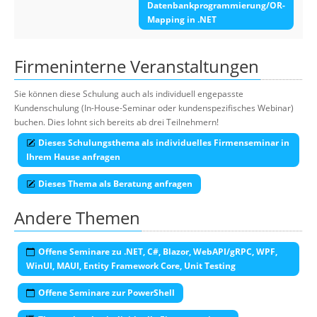
Datenbankprogrammierung/OR-
Mapping in .NET
Firmeninterne Veranstaltungen
Sie können diese Schulung auch als individuell engepasste
Kundenschulung (In-House-Seminar oder kundenspezifisches Webinar)
buchen. Dies lohnt sich bereits ab drei Teilnehmern!
Dieses Schulungsthema als individuelles Firmenseminar in
Ihrem Hause anfragen
Dieses Thema als Beratung anfragen
Andere Themen
Offene Seminare zu .NET, C#, Blazor, WebAPI/gRPC, WPF,
WinUI, MAUI, Entity Framework Core, Unit Testing
Offene Seminare zur PowerShell