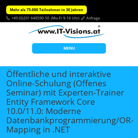
Mehr als 75.000 Teilnehmer in 30 Jahren
+49 (0)201 649590-50
(Mo-Fr 9-16 Uhr)
Anfrage
MENU
Start
Öffentliche und interaktive
Themen
Online-Schulung (Offenes
Seminar) mit Experten-Trainer
Beratung
Entity Framework Core
Individuelle Schulungen
10.0/11.0: Moderne
Offene Seminare
Datenbankprogrammierung/OR-
Wissen
Mapping in .NET
Über uns