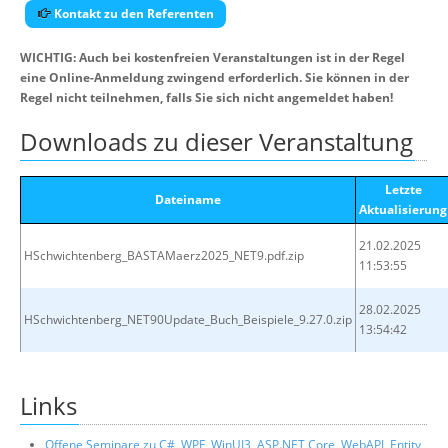
Kontakt zu den Referenten
WICHTIG: Auch bei kostenfreien Veranstaltungen ist in der Regel
eine Online-Anmeldung zwingend erforderlich. Sie können in der
Regel nicht teilnehmen, falls Sie sich nicht angemeldet haben!
Downloads zu dieser Veranstaltung
Letzte
Dateiname
Aktualisierung
21.02.2025
HSchwichtenberg_BASTAMaerz2025_NET9.pdf.zip
11:53:55
28.02.2025
HSchwichtenberg_NET90Update_Buch_Beispiele_9.27.0.zip
13:54:42
Links
Offene Seminare zu C#, WPF, WinUI3, ASP.NET Core, WebAPI, Entity