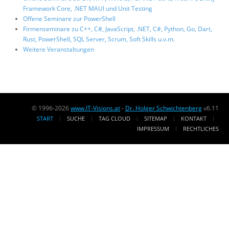
Framework Core, .NET MAUI und Unit Testing
Offene Seminare zur PowerShell
Firmenseminare zu C++, C#, JavaScript, .NET, C#, Python, Go, Dart,
Rust, PowerShell, SQL Server, Scrum, Soft Skills u.v.m.
Weitere Veranstaltungen
© 1996-2026
www.IT-Visions.at
-
Dr. Holger Schwichtenberg
v6.11
START
SUCHE
TAG CLOUD
SITEMAP
KONTAKT
IMPRESSUM
RECHTLICHES