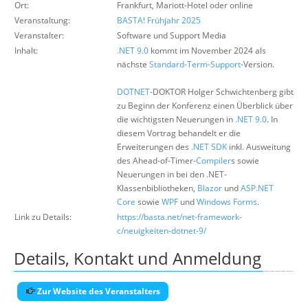
Ort:
Frankfurt, Mariott-Hotel oder online
Suche
Veranstaltung:
BASTA! Frühjahr 2025
Veranstalter:
Software und Support Media
Inhalt:
.NET 9.0
kommt im November 2024 als
nächste
Standard-Term-Support
-Version.
DOTNET
-DOKTOR Holger Schwichtenberg gibt
zu Beginn der Konferenz einen Überblick über
die wichtigsten Neuerungen in
.NET 9.0
. In
diesem Vortrag behandelt er die
Erweiterungen des
.NET SDK
inkl. Ausweitung
des Ahead-of-Timer-
Compiler
s sowie
Neuerungen in bei den .NET-
Klassenbibliotheken,
Blazor
und
ASP.NET
Core
sowie
WPF
und
Windows Forms
.
Link zu Details:
https://basta.net/net-framework-
c/neuigkeiten-dotnet-9/
Details, Kontakt und Anmeldung
Zur Website des Veranstalters