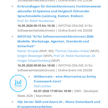
aktueller KI-Systeme und Vergleich führender
Sprachmodelle (Leistung, Kosten, Risiken)
Prof. Dr. Robin Nunkesser
16.09.2026 09:15 bis 10:30
| INFOTAG ONLINE: KI für
Softwareentwickler(innen) | Online-Event mit ZOOM
INFOTAG "KI für Softwareentwickler(innen) 2026:
Modelle, Werkzeuge, Agenten, Standards und
Sicherheit"
Rainer Stropek
(MVP, RD),
Thomas Claudius Huber
(MVP),
Gregor Biswanger
(MVP),
Prof. Dr. Robin Nunkesser
,
Dr.
Holger Schwichtenberg
(MVP)
16.09.2026 09:00 bis 18:00
| INFOTAG ONLINE: KI für
Softwareentwickler(innen) | Online-Event mit ZOOM
NHibernate – eine Alternative zu Entity
Jul
Framework Core?
2026
Olaf Lischke
02.07.2026 17:00 bis 18:00
| DWX - Developer
Week 2026 | Mannheim
SQL Server 2025 und Azure AI – Wenn Datenbank und
KI zusammenarbeiten
Thorsten Kansy
02.07.2026 17:00 bis 18:00
| DWX - Developer Week 2026 |