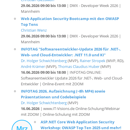
Web Application Security Bootcamp mit den OWASP
Top Tens
Christian Wenz
29.06.2026 09:00 bis 13:00
| DWX - Developer Week 2026 |
Mannheim
INFOTAG "Softwareentwickler-Update 2026 für .NET-,
Web- und Cloud-Entwickler: .NET 11.0 und KI"
Dr. Holger Schwichtenberg
(MVP),
Rainer Stropek
(MVP, RD),
André Krämer
(MVP),
Thomas Claudius Huber
(MVP)
16.06.2026 09:00 bis 18:00
| INFOTAG ONLINE:
Softwareentwickler Update 2026 für .NET-, Web- und Cloud-
Entwickler | Online-Event mit ZOOM
INFOTAG 2026, Aufzeichnung (~8h MP4) sowie
Präsentationen und Codebeispiele
Dr. Holger Schwichtenberg
(MVP)
16.06.2026
| www.IT-Visions.de Online-Schulung/Webinar
mit ZOOM | Online-Schulung mit ZOOM
ASP.NET Core Web Application Security
Mrz
Workshop: OWASP Top Ten 2025 und mehr!
2026
Christian Wenz
06.03.2026 09:00 bis 16:30
| BASTA! Frühjahr