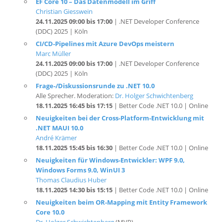
24.11.2025 09:00 bis 17:00
| .NET Developer Conference
(DDC) 2025 | Köln
CI/CD-Pipelines mit Azure DevOps meistern
Marc Müller
24.11.2025 09:00 bis 17:00
| .NET Developer Conference
(DDC) 2025 | Köln
Frage-/Diskussionsrunde zu .NET 10.0
Alle Sprecher. Moderation:
Dr. Holger Schwichtenberg
18.11.2025 16:45 bis 17:15
| Better Code .NET 10.0 | Online
Neuigkeiten bei der Cross-Platform-Entwicklung mit
.NET MAUI 10.0
André Krämer
18.11.2025 15:45 bis 16:30
| Better Code .NET 10.0 | Online
Neuigkeiten für Windows-Entwickler: WPF 9.0,
Windows Forms 9.0, WinUI 3
Thomas Claudius Huber
18.11.2025 14:30 bis 15:15
| Better Code .NET 10.0 | Online
Neuigkeiten beim OR-Mapping mit Entity Framework
Core 10.0
Dr. Holger Schwichtenberg
(MVP)
18.11.2025 13:30 bis 14:15
| Better Code .NET 10.0 | Online