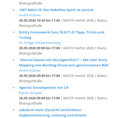
André Krämer
29.09.2026 10:45 bis 11:45
| BASTA! Herbst 2026 | Mainz,
Rheingoldhalle
Entity Framework Core 10.0/11.0: Tipps, Tricks und
Tuning
Dr. Holger Schwichtenberg
28.09.2026 09:00 bis 17:00
| BASTA! Herbst 2026 | Mainz,
Rheingoldhalle
"Warum bauen wir das eigentlich?" – Mit User Story
Mapping vom Backlog-Chaos zum gemeinsamen Bild
André Krämer
28.09.2026 09:00 bis 17:00
| BASTA! Herbst 2026 | Mainz,
Rheingoldhalle
Agentic Development mit C#
Rainer Stropek
28.09.2026 09:00 bis 17:00
| BASTA! Herbst 2026 | Mainz,
Rheingoldhalle
Lokale KI statt Cloud-KI! Architektur,
Implementierung, Leistung und Kosten
Thomas Claudius Huber
(MVP)
16.09.2026 16:30 bis 17:15
| INFOTAG ONLINE: KI für