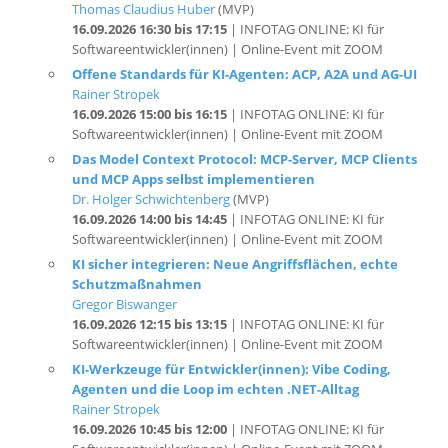
Softwareentwickler(innen) | Online-Event mit ZOOM
Offene Standards für KI-Agenten: ACP, A2A und AG-UI
Rainer Stropek
16.09.2026 15:00 bis 16:15
| INFOTAG ONLINE: KI für
Softwareentwickler(innen) | Online-Event mit ZOOM
Das Model Context Protocol: MCP-Server, MCP Clients
und MCP Apps selbst implementieren
Dr. Holger Schwichtenberg
(MVP)
16.09.2026 14:00 bis 14:45
| INFOTAG ONLINE: KI für
Softwareentwickler(innen) | Online-Event mit ZOOM
KI sicher integrieren: Neue Angriffsflächen, echte
Schutzmaßnahmen
Gregor Biswanger
16.09.2026 12:15 bis 13:15
| INFOTAG ONLINE: KI für
Softwareentwickler(innen) | Online-Event mit ZOOM
KI-Werkzeuge für Entwickler(innen): Vibe Coding,
Agenten und die Loop im echten .NET-Alltag
Rainer Stropek
16.09.2026 10:45 bis 12:00
| INFOTAG ONLINE: KI für
Softwareentwickler(innen) | Online-Event mit ZOOM
KI-Grundlagen für Entwickler(innen): Funktionsweise