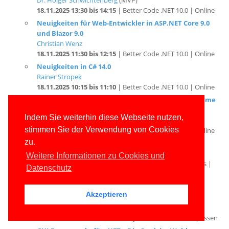
Neuigkeiten für Web-Entwickler in ASP.NET Core 9.0
und Blazor 9.0
Christian Wenz
18.11.2025 11:30 bis 12:15
| Better Code .NET 10.0 | Online
Neuigkeiten in C# 14.0
Rainer Stropek
18.11.2025 10:15 bis 11:10
| Better Code .NET 10.0 | Online
.NET 10.0 im Überblick: Neuigkeiten für SDK, Runtime
und Basisklassen
Dr. Holger Schwichtenberg
(MVP)
18.11.2025 09:15 bis 10:00
| Better Code .NET 10.0 | Online
Indem Sie weiterhin diese Webseite nutzen,
Was kommt mit .NET 10.0?
stimmen Sie der Verwendung von Cookies
Dr. Holger Schwichtenberg
(MVP)
zu.
03.11.2025 10:00 bis 11:30
| Entwickler.de Online Events |
Online
Weitere Informationen zu Cookies und
Das Beste in .NET 10.0 und C# 14.0
Datenschutz
Sep
Dr. Holger Schwichtenberg
(MVP)
2025
27.09.2025 16:20 bis 17:20
| iterate=>RUHR
Akzeptieren
2025: Die Community-Konferenz im Pott | Essen
GUI-Frameworks für .NET – Die Qual der Wahl
Dr. Holger Schwichtenberg
(MVP)