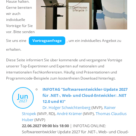
Hause halten.
Gerne bereiten
wir auch
individuelle
Vorträge für Sie vor. Bitte senden Sie uns eine
Vortragsanfrage
,
um ein indviduelles Angebot zu erhalten.
Diese Seite informiert Sie über kommende und vergangene Vorträge
unserer Top-Expertinnen und Experten auf nationalen und
internationalen Fachkonferenzen. Häufig sind Präsentationen und
Programmcode-Beispiele zum kostenfreien Download hinterlegt.
INFOTAG "Softwareentwickler-Update 2027
Jun
für .NET-, Web- und Cloud-Entwickler: .NET
2027
12.0 und KI"
Dr. Holger Schwichtenberg
(MVP),
Rainer
Stropek
(MVP, RD),
André Krämer
(MVP),
Thomas Claudius
Huber
(MVP)
22.06.2027 09:00 bis 18:00
| INFOTAG ONLINE:
Softwareentwickler Update 2027 für .NET-, Web- und Cloud-
Entwickler | Online-Event mit ZOOM
Better Code .NET 11.0: KI