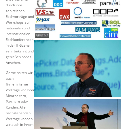
durch ihre
Suche
zahlreichen
Fachvorträge und
Workshops auf
nationalen und
internationalen
Fachkonferenzen
in der IT-Szene
sehr bekannt und
genießen hohes
Ansehen.
Gerne halten wir
auch
firmeninterne
Vorträge vor Ihren
Mitarbeitern,
Partnern oder
Kunden. Alle
nachstehenden
Vorträge können
wir auch in Ihrem