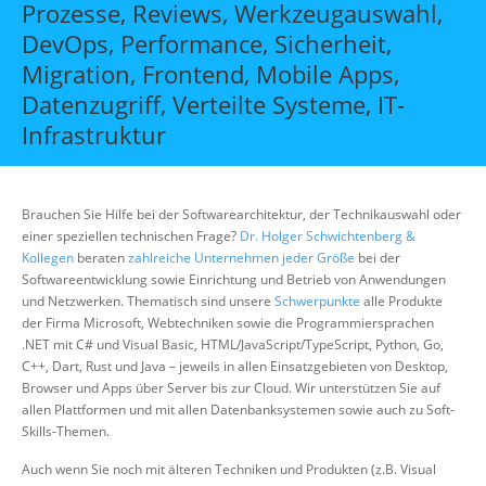
Prozesse, Reviews, Werkzeugauswahl,
Über uns
DevOps, Performance, Sicherheit,
Suche
Migration, Frontend, Mobile Apps,
Datenzugriff, Verteilte Systeme, IT-
Infrastruktur
Brauchen Sie Hilfe bei der Softwarearchitektur, der Technikauswahl oder
einer speziellen technischen Frage?
Dr. Holger Schwichtenberg &
Kollegen
beraten
zahlreiche Unternehmen jeder Größe
bei der
Softwareentwicklung sowie Einrichtung und Betrieb von Anwendungen
und Netzwerken. Thematisch sind unsere
Schwerpunkte
alle Produkte
der Firma Microsoft, Webtechniken sowie die Programmiersprachen
.NET mit C# und Visual Basic, HTML/JavaScript/TypeScript, Python, Go,
C++, Dart, Rust und Java – jeweils in allen Einsatzgebieten von Desktop,
Browser und Apps über Server bis zur Cloud. Wir unterstützen Sie auf
allen Plattformen und mit allen Datenbanksystemen sowie auch zu Soft-
Skills-Themen.
Auch wenn Sie noch mit älteren Techniken und Produkten (z.B. Visual