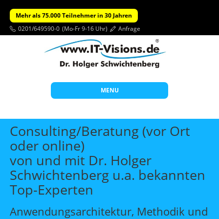
Mehr als 75.000 Teilnehmer in 30 Jahren
0201/649590-0
(Mo-Fr 9-16 Uhr)
Anfrage
MENU
Start
Consulting/Beratung (vor Ort
Themen
oder online)
von und mit Dr. Holger
Beratung
Schwichtenberg u.a. bekannten
Individuelle Schulungen
Top-Experten
Offene Seminare
Anwendungsarchitektur, Methodik und
Wissen