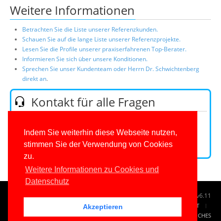
Weitere Informationen
Betrachten Sie die Liste unserer Referenzkunden.
Schauen Sie auf die lange Liste unserer Referenzprojekte.
Lesen Sie die Profile unserer praxiserfahrenen Top-Berater.
Informieren Sie sich über unsere Konditionen.
Sprechen Sie unser Kundenteam oder Herrn Dr. Schwichtenberg
direkt an
.
Kontakt für alle Fragen
Telefon:
0201/649590-0
(Mo-Fr 9-16 Uhr)
E-Mail:
Indem Sie weiterhin diese Webseite nutzen,
stimmen Sie der Verwendung von Cookies
Kontaktformular
zu.
Weitere Informationen zu Cookies und
Datenschutz
© 1996-2026
www.IT-Visions.de
-
Dr. Holger Schwichtenberg
v6.11
START
SUCHE
TAG CLOUD
SITEMAP
KONTAKT
Akzeptieren
IMPRESSUM
RECHTLICHES