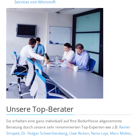
Services von Microsoft
Unsere
Top-Berater
Sie erhalten eine ganz individuell auf Ihre Bedürfnisse abgestimmte
Beratung durch unsere sehr renommierten Top-Experten wie z.B.
Rainer
Stropek
,
Dr. Holger Schwichtenberg
,
Uwe Ricken
,
Neno Loje
,
Marc Müller
,