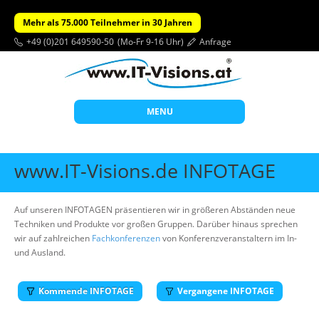
Mehr als 75.000 Teilnehmer in 30 Jahren
+49 (0)201 649590-50
(Mo-Fr 9-16 Uhr)
Anfrage
MENU
Start
www.IT-Visions.de INFOTAGE
Themen
Beratung
Auf unseren INFOTAGEN präsentieren wir in größeren Abständen neue
Techniken und Produkte vor großen Gruppen. Darüber hinaus sprechen
Individuelle Schulungen
wir auf zahlreichen
Fachkonferenzen
von Konferenzveranstaltern im In-
und Ausland.
Offene Seminare
Wissen
Kommende INFOTAGE
Vergangene INFOTAGE
Über uns