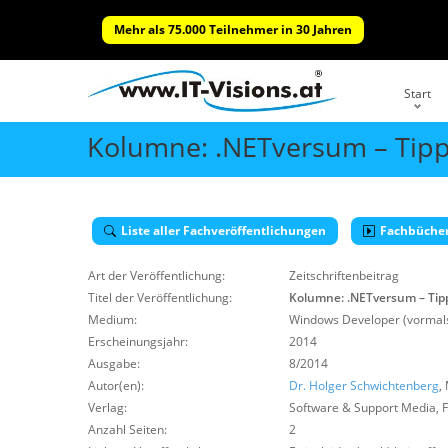
Mehr als 75.000 Teilnehmer in 30 Jahren
Start
Kolumne: .NETversum – Tipp
Liste aller Fachveröffentlichungen
Fachbüche
Art der Veröffentlichung:
Zeitschriftenbeitrag
Titel der Veröffentlichung:
Kolumne: .NETversum – Tipp
Medium:
Windows Developer (vormals
Erscheinungsjahr:
2014
Ausgabe:
8/2014
Autor(en):
Dr. Holger Schwichtenberg
,
Verlag:
Software & Support Media
,
F
Anzahl Seiten:
2