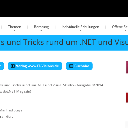
Themen
Beratung
Individuelle Schulungen
Offene S
s und Tricks rund um .NET und Visu
r
Verlag www.IT-Visions.de
Buchabo
s und Tricks rund um .NET und Visual Studio - Ausgabe 8/2014
: dot.NET Magazin)
 Manfred Steyer
rankfurt