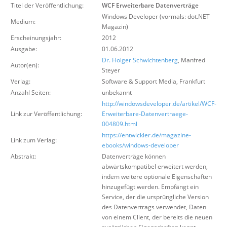
Titel der Veröffentlichung:
WCF Erweiterbare Datenverträge
Suche
Windows Developer (vormals: dot.NET
Medium:
Magazin)
Erscheinungsjahr:
2012
Ausgabe:
01.06.2012
Dr. Holger Schwichtenberg
, Manfred
Autor(en):
Steyer
Verlag:
Software & Support Media
,
Frankfurt
Anzahl Seiten:
unbekannt
http://windowsdeveloper.de/artikel/WCF-
Link zur Veröffentlichung:
Erweiterbare-Datenvertraege-
004809.html
https://entwickler.de/magazine-
Link zum Verlag:
ebooks/windows-developer
Abstrakt:
Datenverträge können
abwärtskompatibel erweitert werden,
indem weitere optionale Eigenschaften
hinzugefügt werden. Empfängt ein
Service, der die ursprüngliche Version
des Datenvertrags verwendet, Daten
von einem Client, der bereits die neuen