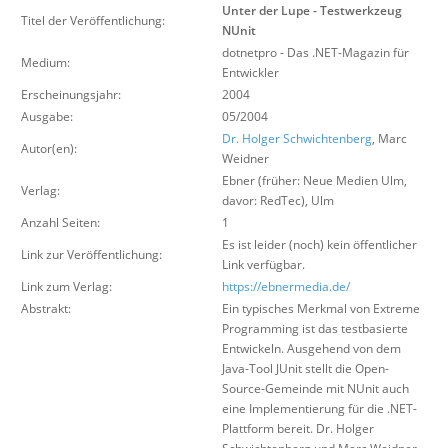
Unter der Lupe - Testwerkzeug
Titel der Veröffentlichung:
Suche
NUnit
dotnetpro - Das .NET-Magazin für
Medium:
Entwickler
Erscheinungsjahr:
2004
Ausgabe:
05/2004
Dr. Holger Schwichtenberg
, Marc
Autor(en):
Weidner
Ebner (früher: Neue Medien Ulm,
Verlag:
davor: RedTec)
,
Ulm
Anzahl Seiten:
1
Es ist leider (noch) kein öffentlicher
Link zur Veröffentlichung:
Link verfügbar.
Link zum Verlag:
https://ebnermedia.de/
Abstrakt:
Ein typisches Merkmal von Extreme
Programming ist das testbasierte
Entwickeln. Ausgehend von dem
Java-Tool JUnit stellt die Open-
Source-Gemeinde mit NUnit auch
eine Implementierung für die .NET-
Plattform bereit. Dr. Holger