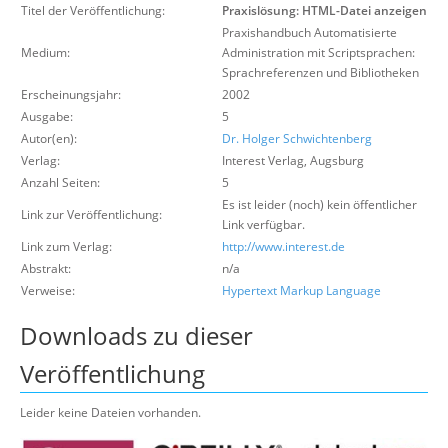
Titel der Veröffentlichung:
Praxislösung: HTML-Datei anzeigen
Suche
Praxishandbuch Automatisierte
Medium:
Administration mit Scriptsprachen:
Sprachreferenzen und Bibliotheken
Erscheinungsjahr:
2002
Ausgabe:
5
Autor(en):
Dr. Holger Schwichtenberg
Verlag:
Interest Verlag
,
Augsburg
Anzahl Seiten:
5
Es ist leider (noch) kein öffentlicher
Link zur Veröffentlichung:
Link verfügbar.
Link zum Verlag:
http://www.interest.de
Abstrakt:
n/a
Verweise:
Hypertext Markup Language
Downloads zu dieser
Veröffentlichung
Leider keine Dateien vorhanden.