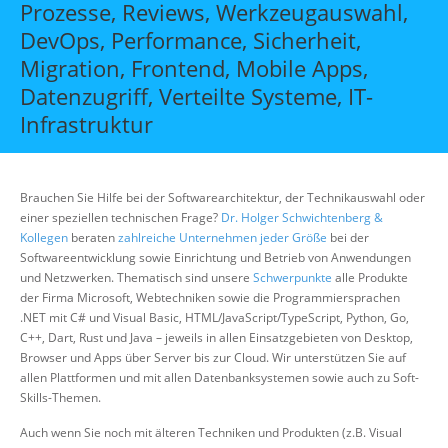
Prozesse, Reviews, Werkzeugauswahl,
Über uns
DevOps, Performance, Sicherheit,
Suche
Migration, Frontend, Mobile Apps,
Datenzugriff, Verteilte Systeme, IT-
Infrastruktur
Brauchen Sie Hilfe bei der Softwarearchitektur, der Technikauswahl oder
einer speziellen technischen Frage?
Dr. Holger Schwichtenberg &
Kollegen
beraten
zahlreiche Unternehmen jeder Größe
bei der
Softwareentwicklung sowie Einrichtung und Betrieb von Anwendungen
und Netzwerken. Thematisch sind unsere
Schwerpunkte
alle Produkte
der Firma Microsoft, Webtechniken sowie die Programmiersprachen
.NET mit C# und Visual Basic, HTML/JavaScript/TypeScript, Python, Go,
C++, Dart, Rust und Java – jeweils in allen Einsatzgebieten von Desktop,
Browser und Apps über Server bis zur Cloud. Wir unterstützen Sie auf
allen Plattformen und mit allen Datenbanksystemen sowie auch zu Soft-
Skills-Themen.
Auch wenn Sie noch mit älteren Techniken und Produkten (z.B. Visual