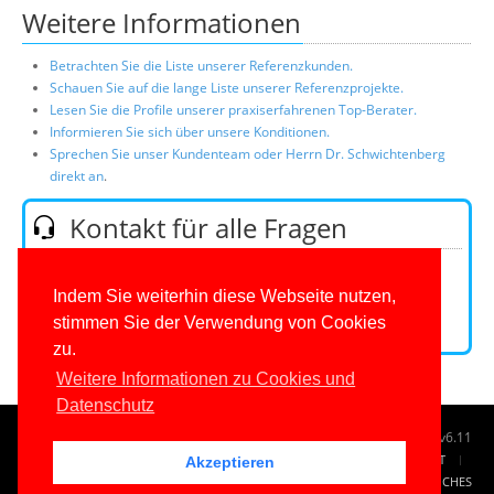
Weitere Informationen
Betrachten Sie die Liste unserer Referenzkunden.
Schauen Sie auf die lange Liste unserer Referenzprojekte.
Lesen Sie die Profile unserer praxiserfahrenen Top-Berater.
Informieren Sie sich über unsere Konditionen.
Sprechen Sie unser Kundenteam oder Herrn Dr. Schwichtenberg
direkt an
.
Kontakt für alle Fragen
Telefon:
0201/649590-0
(Mo-Fr 9-16 Uhr)
E-Mail:
Indem Sie weiterhin diese Webseite nutzen,
stimmen Sie der Verwendung von Cookies
Kontaktformular
zu.
Weitere Informationen zu Cookies und
Datenschutz
© 1996-2026
www.IT-Visions.de
-
Dr. Holger Schwichtenberg
v6.11
START
SUCHE
TAG CLOUD
SITEMAP
KONTAKT
Akzeptieren
IMPRESSUM
RECHTLICHES