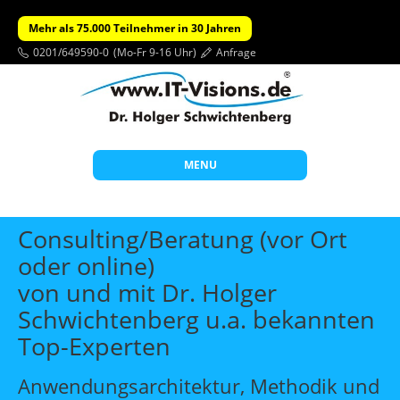
Mehr als 75.000 Teilnehmer in 30 Jahren
0201/649590-0
(Mo-Fr 9-16 Uhr)
Anfrage
MENU
Start
Consulting/Beratung (vor Ort
Themen
oder online)
von und mit Dr. Holger
Beratung
Schwichtenberg u.a. bekannten
Individuelle Schulungen
Top-Experten
Offene Seminare
Anwendungsarchitektur, Methodik und
Wissen