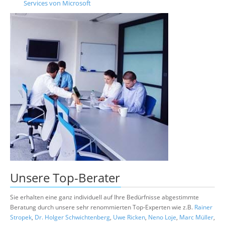
Services von Microsoft
Unsere
Top-Berater
Sie erhalten eine ganz individuell auf Ihre Bedürfnisse abgestimmte
Beratung durch unsere sehr renommierten Top-Experten wie z.B.
Rainer
Stropek
,
Dr. Holger Schwichtenberg
,
Uwe Ricken
,
Neno Loje
,
Marc Müller
,