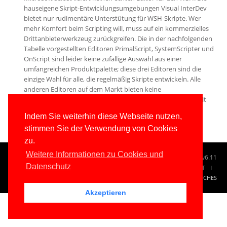
hauseigene Skript-Entwicklungsumgebungen Visual InterDev
Suche
bietet nur rudimentäre Unterstütung für WSH-Skripte. Wer
mehr Komfort beim Scripting will, muss auf ein kommerzielles
Drittanbieterwerkzeug zurückgreifen. Die in der nachfolgenden
Tabelle vorgestellten Editoren PrimalScript, SystemScripter und
OnScript sind leider keine zufällige Auswahl aus einer
umfangreichen Produktpalette; diese drei Editoren sind die
einzige Wahl für alle, die regelmäßig Skripte entwickeln. Alle
anderen Editoren auf dem Markt bieten keine
erwähnenswerten Funktionen für das Windows Scripting mit
dem WSH.
Indem Sie weiterhin diese Webseite nutzen,
stimmen Sie der Verwendung von Cookies
zu.
Weitere Informationen zu Cookies und
© 1996-2026
www.IT-Visions.at
-
Dr. Holger Schwichtenberg
v6.11
Datenschutz
START
SUCHE
TAG CLOUD
SITEMAP
KONTAKT
IMPRESSUM
RECHTLICHES
Akzeptieren