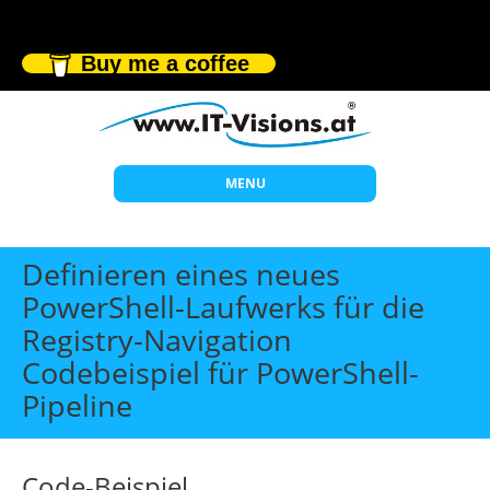
Buy me a coffee
MENU
Start
Definieren eines neues
Themen
PowerShell-Laufwerks für die
Registry-Navigation
Beratung
Codebeispiel für PowerShell-
Individuelle Schulungen
Pipeline
Offene Seminare
Wissen
Code-Beispiel
Über uns