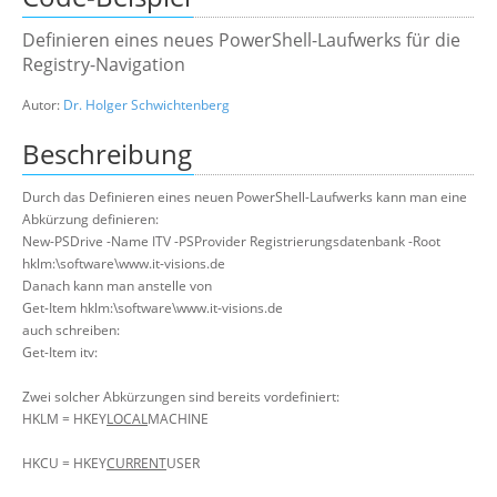
Suche
Definieren eines neues PowerShell-Laufwerks für die
Registry-Navigation
Autor:
Dr. Holger Schwichtenberg
Beschreibung
Durch das Definieren eines neuen PowerShell-Laufwerks kann man eine
Abkürzung definieren:
New-PSDrive -Name ITV -PSProvider Registrierungsdatenbank -Root
hklm:\software\www.it-visions.de
Danach kann man anstelle von
Get-Item hklm:\software\www.it-visions.de
auch schreiben:
Get-Item itv:
Zwei solcher Abkürzungen sind bereits vordefiniert:
HKLM = HKEY
LOCAL
MACHINE
HKCU = HKEY
CURRENT
USER