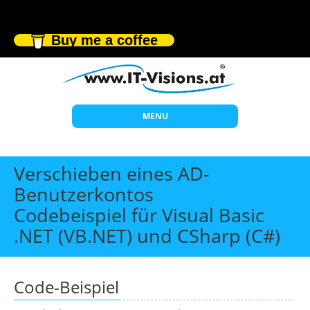
Buy me a coffee
MENU
Start
Verschieben eines AD-
Themen
Benutzerkontos
Codebeispiel für Visual Basic
Beratung
.NET (VB.NET) und CSharp (C#)
Individuelle Schulungen
Offene Seminare
Code-Beispiel
Wissen
Über uns