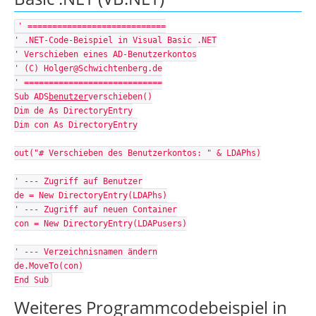
' ============================
' .NET-Code-Beispiel in Visual Basic .NET
' Verschieben eines AD-Benutzerkontos
' (C) Holger@Schwichtenberg.de
' ============================
Sub ADS
benutzer
verschieben()
Dim de As DirectoryEntry
Dim con As DirectoryEntry
out("# Verschieben des Benutzerkontos: " & LDAPhs)
' --- Zugriff auf Benutzer
de = New DirectoryEntry(LDAPhs)
' --- Zugriff auf neuen Container
con = New DirectoryEntry(LDAPusers)
' --- Verzeichnisnamen ändern
de.MoveTo(con)
End Sub
Weiteres Programmcodebeispiel in