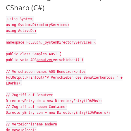
CSharp (C#)
using System;
using System.DirectoryServices;
using ActiveDs;
namespace FCL
Buch._System
DirectoryServices {
public class Samples_ADSI {
public void ADS
benutzer
verschieben() {
// Verschieben eines ADS-Benutzerkontos
FclOutput.PrintOut("# Verschieben des Benutzerkontos: " +
LDAPhs);
// Zugriff auf Benutzer
DirectoryEntry de = new DirectoryEntry(LDAPhs);
// Zugriff auf neuen Container
DirectoryEntry con = new DirectoryEntry(LDAPusers);
// Verzeichnisname ändern
de.MoveTo(con);