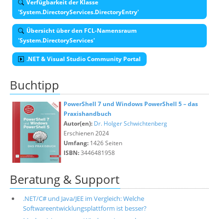
Verfügbarkeit der Klasse
'System.DirectoryServices.DirectoryEntry'
Übersicht über den FCL-Namensraum
'System.DirectoryServices'
.NET & Visual Studio Community Portal
Buchtipp
PowerShell 7 und Windows PowerShell 5 – das
Praxishandbuch
Autor(en):
Dr. Holger Schwichtenberg
Erschienen 2024
Umfang:
1426 Seiten
ISBN:
3446481958
Beratung & Support
.NET/C# und Java/JEE im Vergleich: Welche
Softwareentwicklungsplattform ist besser?