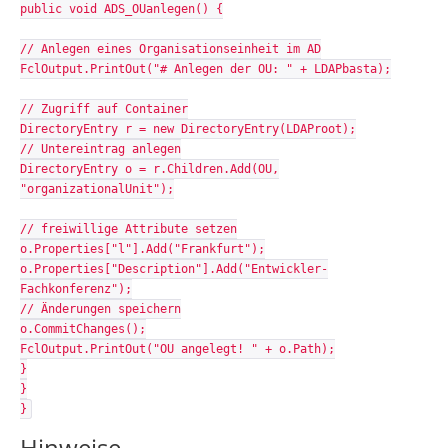
public void ADS_OUanlegen() {
// Anlegen eines Organisationseinheit im AD
FclOutput.PrintOut("# Anlegen der OU: " + LDAPbasta);
// Zugriff auf Container
DirectoryEntry r = new DirectoryEntry(LDAProot);
// Untereintrag anlegen
DirectoryEntry o = r.Children.Add(OU,
"organizationalUnit");
// freiwillige Attribute setzen
o.Properties["l"].Add("Frankfurt");
o.Properties["Description"].Add("Entwickler-
Fachkonferenz");
// Änderungen speichern
o.CommitChanges();
FclOutput.PrintOut("OU angelegt! " + o.Path);
}
}
}
Hinweise