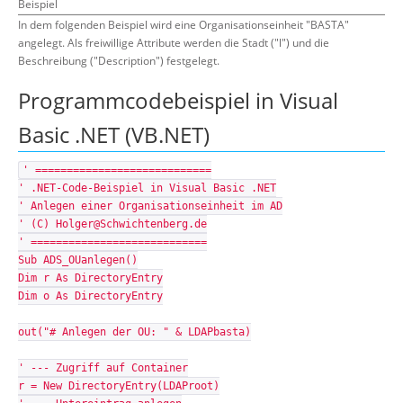
Beispiel
In dem folgenden Beispiel wird eine Organisationseinheit "BASTA"
angelegt. Als freiwillige Attribute werden die Stadt ("l") und die
Beschreibung ("Description") festgelegt.
Programmcodebeispiel in Visual
Basic .NET (VB.NET)
' ============================
' .NET-Code-Beispiel in Visual Basic .NET
' Anlegen einer Organisationseinheit im AD
' (C) Holger@Schwichtenberg.de
' ============================
Sub ADS_OUanlegen()
Dim r As DirectoryEntry
Dim o As DirectoryEntry
out("# Anlegen der OU: " & LDAPbasta)
' --- Zugriff auf Container
r = New DirectoryEntry(LDAProot)