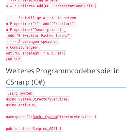
' --- Untereintrag anlegen
o = r.Children.Add(OU, "organizationalUnit")
' --- freiwillige Attribute setzen
o.Properties("l").Add("Frankfurt")
o.Properties("Description") _
.Add("Entwickler-Fachkonferenz")
' --- Änderungen speichern
o.CommitChanges()
out("OU angelegt! " & o.Path)
End Sub
Weiteres Programmcodebeispiel in
CSharp (C#)
using System;
using System.DirectoryServices;
using ActiveDs;
namespace FCL
Buch._System
DirectoryServices {
public class Samples_ADSI {