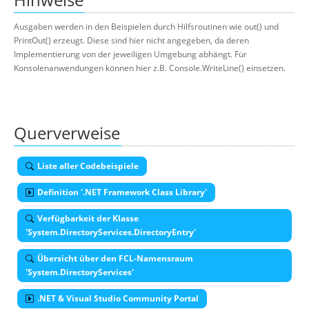
Ausgaben werden in den Beispielen durch Hilfsroutinen wie out() und
PrintOut() erzeugt. Diese sind hier nicht angegeben, da deren
Implementierung von der jeweiligen Umgebung abhängt. Für
Konsolenanwendungen können hier z.B. Console.WriteLine() einsetzen.
Querverweise
Liste aller Codebeispiele
Definition '.NET Framework Class Library'
Verfügbarkeit der Klasse
'System.DirectoryServices.DirectoryEntry'
Übersicht über den FCL-Namensraum
'System.DirectoryServices'
.NET & Visual Studio Community Portal