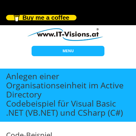
Buy me a coffee
MENU
Start
Anlegen einer
Themen
Organisationseinheit im Active
Directory
Beratung
Codebeispiel für Visual Basic
Individuelle Schulungen
.NET (VB.NET) und CSharp (C#)
Offene Seminare
Wissen
Code-Beispiel
Über uns