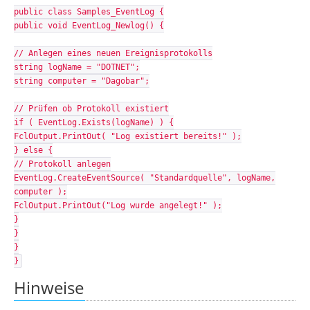
public class Samples_EventLog {
public void EventLog_Newlog() {
// Anlegen eines neuen Ereignisprotokolls
string logName = "DOTNET";
string computer = "Dagobar";
// Prüfen ob Protokoll existiert
if ( EventLog.Exists(logName) ) {
FclOutput.PrintOut( "Log existiert bereits!" );
} else {
// Protokoll anlegen
EventLog.CreateEventSource( "Standardquelle", logName,
computer );
FclOutput.PrintOut("Log wurde angelegt!" );
}
}
}
}
Hinweise