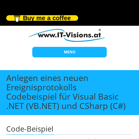
Buy me a coffee
MENU
Start
Anlegen eines neuen
Themen
Ereignisprotokolls
Codebeispiel für Visual Basic
Beratung
.NET (VB.NET) und CSharp (C#)
Individuelle Schulungen
Offene Seminare
Code-Beispiel
Wissen
Über uns