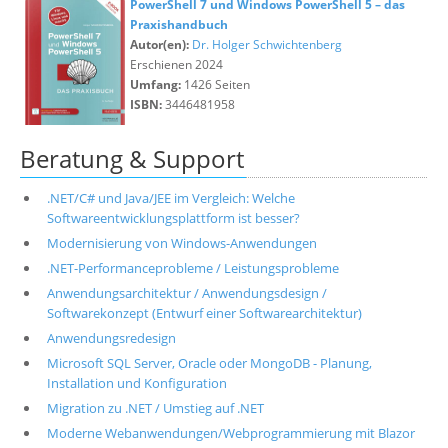
PowerShell 7 und Windows PowerShell 5 – das
Praxishandbuch
Autor(en):
Dr. Holger Schwichtenberg
Erschienen 2024
Umfang:
1426 Seiten
ISBN:
3446481958
Beratung & Support
.NET/C# und Java/JEE im Vergleich: Welche
Softwareentwicklungsplattform ist besser?
Modernisierung von Windows-Anwendungen
.NET-Performanceprobleme / Leistungsprobleme
Anwendungsarchitektur / Anwendungsdesign /
Softwarekonzept (Entwurf einer Softwarearchitektur)
Anwendungsredesign
Microsoft SQL Server, Oracle oder MongoDB - Planung,
Installation und Konfiguration
Migration zu .NET / Umstieg auf .NET
Moderne Webanwendungen/Webprogrammierung mit Blazor