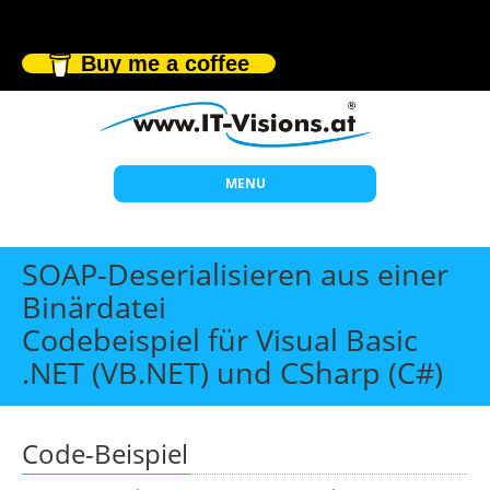
Buy me a coffee
MENU
Start
SOAP-Deserialisieren aus einer
Themen
Binärdatei
Codebeispiel für Visual Basic
Beratung
.NET (VB.NET) und CSharp (C#)
Individuelle Schulungen
Offene Seminare
Code-Beispiel
Wissen
Über uns