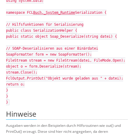
using System.Data;
namespace FCL
Buch._System_Runtime
Serialization {
// Hilfsfunktionen für Serialisierung
public class SerializationHelper {
public static object Soap_Deserialize(string datei) {
// SOAP-Deserialisieren aus einer Binärdatei
SoapFormatter form = new SoapFormatter();
FileStream stream = new FileStream(datei, FileMode.Open);
object o = form.Deserialize(stream);
stream.Close();
FclOutput.PrintOut("Objekt wurde geladen aus " + datei);
return o;
}
}
}
Hinweise
Ausgaben werden in den Beispielen durch Hilfsroutinen wie out() und
PrintOut() erzeugt. Diese sind hier nicht angegeben, da deren