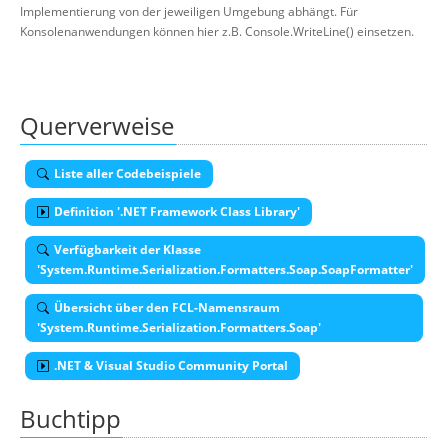
Implementierung von der jeweiligen Umgebung abhängt. Für
Konsolenanwendungen können hier z.B. Console.WriteLine() einsetzen.
Querverweise
Liste aller Codebeispiele
Definition '.NET Framework Class Library'
Verfügbarkeit der Klasse
'System.Runtime.Serialization.Formatters.Soap.SoapFormatter'
Übersicht über den FCL-Namensraum
'System.Runtime.Serialization.Formatters.Soap'
.NET & Visual Studio Community Portal
Buchtipp