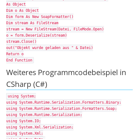
As Object
Dim o As Object
Dim form As New SoapFormatter()
Dim stream As FileStream
stream = New FileStream(Datei, FileMode.Open)
o = form.Deserialize(stream)
stream.Close()
out("Objekt wurde geladen aus " & Datei)
Return o
End Function
Weiteres Programmcodebeispiel in
CSharp (C#)
using System;
using System.Runtime.Serialization.Formatters.Binary;
using System.Runtime.Serialization.Formatters.Soap;
using System.Runtime.Serialization;
using System.IO;
using System.Xml.Serialization;
using System.Xml;