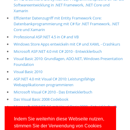
Softwareentwicklung in .NET Framework, .NET Core und
Xamarin
Effizienter Datenzugriff mit Entity Framework Core:
Datenbankprogrammierung mit C# für .NET Framework, .NET
Core und Xamarin
Professional ASP.NET 4.5 in C# and VB
Windows Store Apps entwickeln mit C# und XAML - Crashkurs
Microsoft ASP.NET 4.0 mit C# 2010 - Entwicklerbuch
Visual Basic 2010: Grundlagen, ADO.NET, Windows Presentation
Foundation
Visual Basic 2010
ASP.NET 4.0 mit Visual C# 2010: Leistungsfähige
Webapplikationen programmieren
Microsoft Visual C# 2010 - Das Entwicklerbuch
Das Visual Basic 2008 Codebook
Microsoft ASP.NET 3.5 mit Visual Basic 2008 - Entwicklerbuch
Alle unsere aktuellen Fachbücher
Indem Sie weiterhin diese Webseite nutzen,
stimmen Sie der Verwendung von Cookies
E-Book-Abo für ab 99 Euro im Jahr