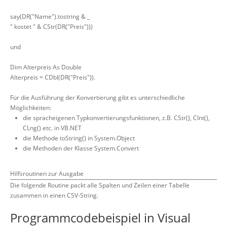
say(DR("Name").tostring & _
" kostet " & CStr(DR("Preis")))
und
Dim Alterpreis As Double
Alterpreis = CDbl(DR("Preis")).
Für die Ausführung der Konvertierung gibt es unterschiedliche
Möglichkeiten:
die spracheigenen Typkonvertierungsfunktionen, z.B. CStr(), CInt(),
CLng() etc. in VB.NET
die Methode toString() in System.Object
die Methoden der Klasse System.Convert
Hilfsroutinen zur Ausgabe
Die folgende Routine packt alle Spalten und Zeilen einer Tabelle
zusammen in einen CSV-String.
Programmcodebeispiel in Visual