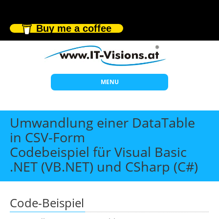
Buy me a coffee
MENU
Start
Umwandlung einer DataTable
Themen
in CSV-Form
Codebeispiel für Visual Basic
Beratung
.NET (VB.NET) und CSharp (C#)
Individuelle Schulungen
Offene Seminare
Code-Beispiel
Wissen
Über uns