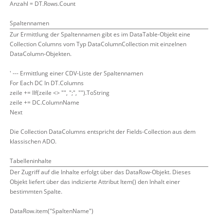
Anzahl = DT.Rows.Count
Spaltennamen
Zur Ermittlung der Spaltennamen gibt es im DataTable-Objekt eine
Collection Columns vom Typ DataColumnCollection mit einzelnen
DataColumn-Objekten.
' --- Ermittlung einer CDV-Liste der Spaltennamen
For Each DC In DT.Columns
zeile += IIf(zeile <> "", ";", "").ToString
zeile += DC.ColumnName
Next
Die Collection DataColumns entspricht der Fields-Collection aus dem
klassischen ADO.
Tabelleninhalte
Der Zugriff auf die Inhalte erfolgt über das DataRow-Objekt. Dieses
Objekt liefert über das indizierte Attribut Item() den Inhalt einer
bestimmten Spalte.
DataRow.item("SpaltenName")