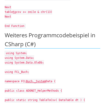
Next
table
to
csv += zeile & chr(13)
Next
End Function
Weiteres Programmcodebeispiel in
CSharp (C#)
using System;
using System.Data;
using System.Data.OleDb;
using FCL_Buch;
namespace FCL
Buch._System
Data {
public class ADONET_HelperMethods {
public static string TableToCsv( DataTable dt ) {