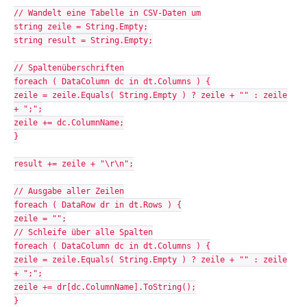
// Wandelt eine Tabelle in CSV-Daten um
string zeile = String.Empty;
string result = String.Empty;
// Spaltenüberschriften
foreach ( DataColumn dc in dt.Columns ) {
zeile = zeile.Equals( String.Empty ) ? zeile + "" : zeile
+ ";";
zeile += dc.ColumnName;
}
result += zeile + "\r\n";
// Ausgabe aller Zeilen
foreach ( DataRow dr in dt.Rows ) {
zeile = "";
// Schleife über alle Spalten
foreach ( DataColumn dc in dt.Columns ) {
zeile = zeile.Equals( String.Empty ) ? zeile + "" : zeile
+ ";";
zeile += dr[dc.ColumnName].ToString();
}