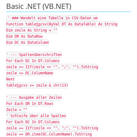
Basic .NET (VB.NET)
' ### Wandelt eine Tabelle in CSV-Daten um
Function table
to
csv(ByVal DT As DataTable) As String
Dim zeile As String = ""
Dim DR As DataRow
Dim DC As DataColumn
' --- Spaltenüberschriften
For Each DC In DT.Columns
zeile += IIf(zeile <> "", ";", "").ToString
zeile += DC.ColumnName
Next
table
to
csv += zeile & chr(13)
' --- Ausgabe aller Zeilen
For Each DR In DT.Rows
Zeile = ""
' Schleife über alle Spalten
For Each DC In DT.Columns
zeile += IIf(zeile <> "", ";", "").ToString
zeile += DR.item(DC.ColumnName).ToString