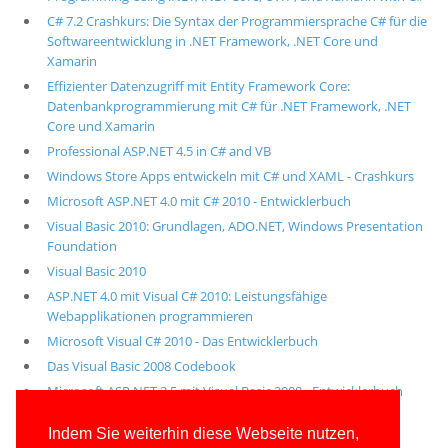
C# 7.2 Crashkurs: Die Syntax der Programmiersprache C# für die
Softwareentwicklung in .NET Framework, .NET Core und
Xamarin
Effizienter Datenzugriff mit Entity Framework Core:
Datenbankprogrammierung mit C# für .NET Framework, .NET
Core und Xamarin
Professional ASP.NET 4.5 in C# and VB
Windows Store Apps entwickeln mit C# und XAML - Crashkurs
Microsoft ASP.NET 4.0 mit C# 2010 - Entwicklerbuch
Visual Basic 2010: Grundlagen, ADO.NET, Windows Presentation
Foundation
Visual Basic 2010
ASP.NET 4.0 mit Visual C# 2010: Leistungsfähige
Webapplikationen programmieren
Microsoft Visual C# 2010 - Das Entwicklerbuch
Das Visual Basic 2008 Codebook
Microsoft ASP.NET 3.5 mit Visual Basic 2008 - Entwicklerbuch
Alle unsere aktuellen Fachbücher
Indem Sie weiterhin diese Webseite nutzen,