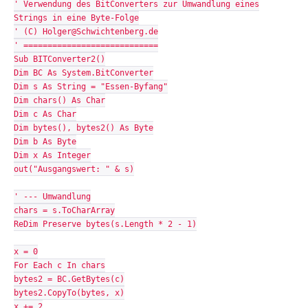
' Verwendung des BitConverters zur Umwandlung eines
Strings in eine Byte-Folge
' (C) Holger@Schwichtenberg.de
' ============================
Sub BITConverter2()
Dim BC As System.BitConverter
Dim s As String = "Essen-Byfang"
Dim chars() As Char
Dim c As Char
Dim bytes(), bytes2() As Byte
Dim b As Byte
Dim x As Integer
out("Ausgangswert: " & s)
' --- Umwandlung
chars = s.ToCharArray
ReDim Preserve bytes(s.Length * 2 - 1)
x = 0
For Each c In chars
bytes2 = BC.GetBytes(c)
bytes2.CopyTo(bytes, x)
x += 2