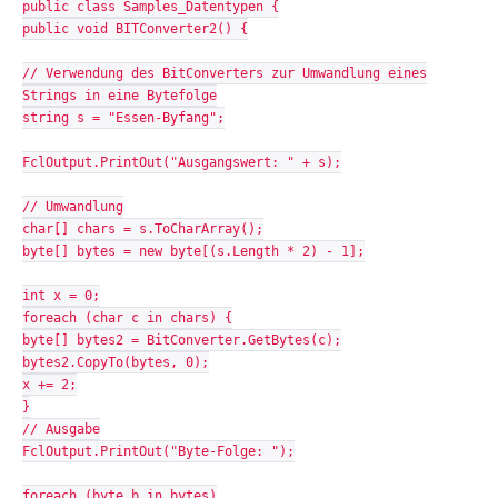
public class Samples_Datentypen {
public void BITConverter2() {
// Verwendung des BitConverters zur Umwandlung eines
Strings in eine Bytefolge
string s = "Essen-Byfang";
FclOutput.PrintOut("Ausgangswert: " + s);
// Umwandlung
char[] chars = s.ToCharArray();
byte[] bytes = new byte[(s.Length * 2) - 1];
int x = 0;
foreach (char c in chars) {
byte[] bytes2 = BitConverter.GetBytes(c);
bytes2.CopyTo(bytes, 0);
x += 2;
}
// Ausgabe
FclOutput.PrintOut("Byte-Folge: ");
foreach (byte b in bytes)