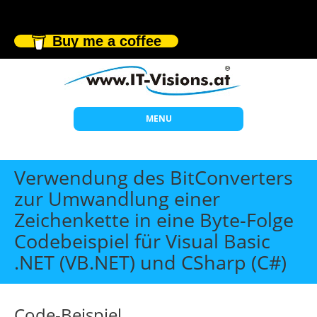
Buy me a coffee
MENU
Start
Verwendung des BitConverters
Themen
zur Umwandlung einer
Zeichenkette in eine Byte-Folge
Beratung
Codebeispiel für Visual Basic
Individuelle Schulungen
.NET (VB.NET) und CSharp (C#)
Offene Seminare
Wissen
Code-Beispiel
Über uns