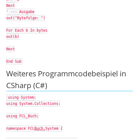
Next
' --- Ausgabe
out("Bytefolge: ")
For Each b In bytes
out(b)
Next
End Sub
Weiteres Programmcodebeispiel in
CSharp (C#)
using System;
using System.Collections;
using FCL_Buch;
namespace FCL
Buch.
System {