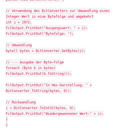
// Verwendung des BitConverters zur Umwandlung eines
Integer-Wert in eine Bytefolge und umgekehrt
int i = 1972;
FclOutput.PrintOut("Ausgangswert: " + i);
FclOutput.PrintOut("Bytefolge: ");
// Umwandlung
byte[] bytes = BitConverter.GetBytes(i);
// --- Ausgabe der Byte-Folge
foreach (Byte b in bytes)
FclOutput.PrintOut(b.ToString());
FclOutput.PrintOut("In Hex-Darstellung: " +
BitConverter.ToString(bytes, 0));
// Rückwandlung
i = BitConverter.ToInt32(bytes, 0);
FclOutput.PrintOut("Wiedergewonnener Wert:" + i);
}
}