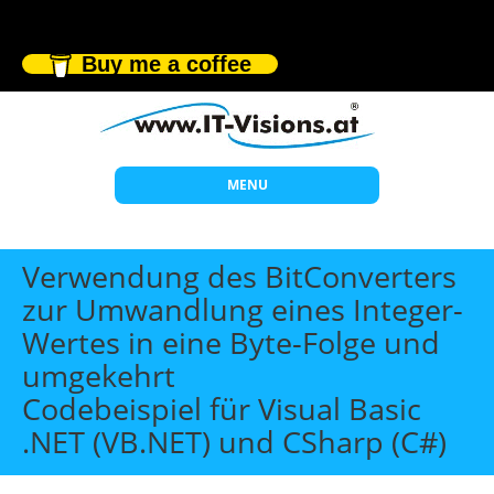
Buy me a coffee
MENU
Start
Verwendung des BitConverters
Themen
zur Umwandlung eines Integer-
Wertes in eine Byte-Folge und
Beratung
umgekehrt
Individuelle Schulungen
Codebeispiel für Visual Basic
Offene Seminare
.NET (VB.NET) und CSharp (C#)
Wissen
Über uns