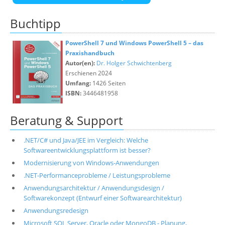
Buchtipp
PowerShell 7 und Windows PowerShell 5 – das
Praxishandbuch
Autor(en):
Dr. Holger Schwichtenberg
Erschienen 2024
Umfang:
1426 Seiten
ISBN:
3446481958
Beratung & Support
.NET/C# und Java/JEE im Vergleich: Welche
Softwareentwicklungsplattform ist besser?
Modernisierung von Windows-Anwendungen
.NET-Performanceprobleme / Leistungsprobleme
Anwendungsarchitektur / Anwendungsdesign /
Softwarekonzept (Entwurf einer Softwarearchitektur)
Anwendungsredesign
Microsoft SQL Server, Oracle oder MongoDB - Planung,