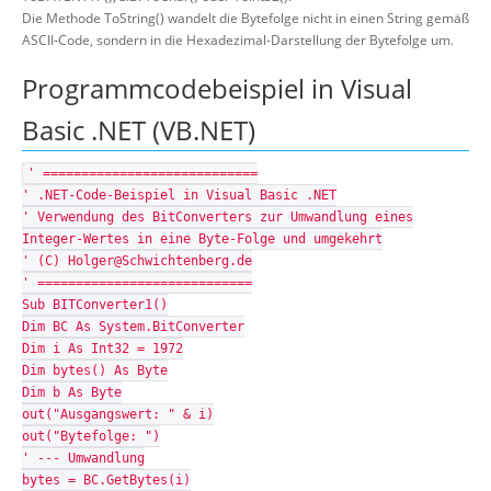
Die Methode ToString() wandelt die Bytefolge nicht in einen String gemäß
ASCII-Code, sondern in die Hexadezimal-Darstellung der Bytefolge um.
Programmcodebeispiel in Visual
Basic .NET (VB.NET)
' ============================
' .NET-Code-Beispiel in Visual Basic .NET
' Verwendung des BitConverters zur Umwandlung eines
Integer-Wertes in eine Byte-Folge und umgekehrt
' (C) Holger@Schwichtenberg.de
' ============================
Sub BITConverter1()
Dim BC As System.BitConverter
Dim i As Int32 = 1972
Dim bytes() As Byte
Dim b As Byte
out("Ausgangswert: " & i)
out("Bytefolge: ")
' --- Umwandlung
bytes = BC.GetBytes(i)