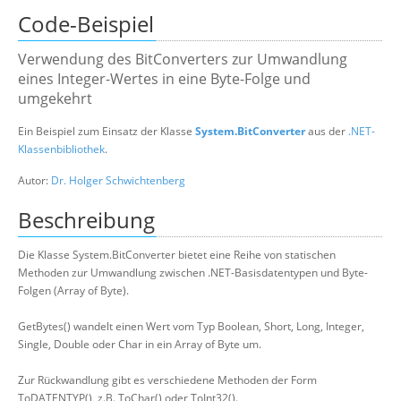
Code-Beispiel
Suche
Verwendung des BitConverters zur Umwandlung
eines Integer-Wertes in eine Byte-Folge und
umgekehrt
Ein Beispiel zum Einsatz der Klasse
System.BitConverter
aus der
.NET-
Klassenbibliothek
.
Autor:
Dr. Holger Schwichtenberg
Beschreibung
Die Klasse System.BitConverter bietet eine Reihe von statischen
Methoden zur Umwandlung zwischen .NET-Basisdatentypen und Byte-
Folgen (Array of Byte).
GetBytes() wandelt einen Wert vom Typ Boolean, Short, Long, Integer,
Single, Double oder Char in ein Array of Byte um.
Zur Rückwandlung gibt es verschiedene Methoden der Form
ToDATENTYP(), z.B. ToChar() oder ToInt32().