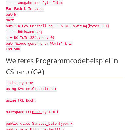
' --- Ausgabe der Byte-Folge
For Each b In bytes
out(b)
Next
out("In Hex-Darstellung: " & BC.ToString(bytes, 0))
' --- Rückwandlung
i = BC.ToInt32(bytes, 0)
out("Wiedergewonnener Wert:" & i)
End Sub
Weiteres Programmcodebeispiel in
CSharp (C#)
using System;
using System.Collections;
using FCL_Buch;
namespace FCL
Buch.
System {
public class Samples_Datentypen {
public void BITConverter1() {