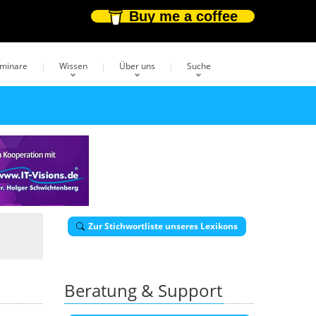
Buy me a coffee
eminare
Wissen
Über uns
Suche
Zur Stichwortliste unseres Lexikons
Beratung & Support