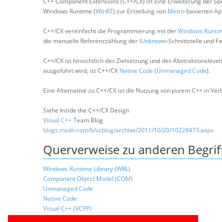
C++ Component Extensions (C++/CX) ist eine Erweiterung der Spr
Windows Runtime (
WinRT
) zur Erstellung von
Metro
-basierten Ap
C++/CX vereinfacht die Programmierung mit der
Windows Runtim
die manuelle Referenzzählung der
IUnknown
-Schnittstelle und F
C++/CX ist hinsichtlich des Zielsetzung und des Abstraktionsleve
ausgeführt wird, ist C++/CX
Native Code
(
Unmanaged Code
).
Eine Alternative zu C++/CX ist die Nutzung von purem C++ in Ve
Siehe Inside the C++/CX Design
Visual C++
Team Blog
blogs.msdn.com/b/vcblog/archive/2011/10/20/10228473.aspx
Querverweise zu anderen Begrif
Windows Runtime Library (WRL)
Component Object Model (COM)
Unmanaged Code
Native Code
Visual C++ (VCPP)
Template