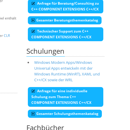
er
Anfrage für Beratung/Consulting zu
C++ COMPONENT EXTENSIONS C++/CX
iel enthält
Gesamter Beratungsthemenkatalog
Technischer Support zum C++
der
CLR
COMPONENT EXTENSIONS C++/CX
Schulungen
Windows Modern Apps/Windows
Universal Apps entwickeln mit der
Windows Runtime (WinRT), XAML und
C++/CX sowie der WRL
Anfrage für eine individuelle
Schulung zum Thema C++
COMPONENT EXTENSIONS C++/CX
Gesamter Schulungsthemenkatalog
Fachbücher