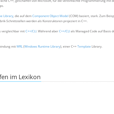
ache C++, geschaffen von Microsoft, für die vereinfachte Programmierung mit d
ps.
e Library
, die auf dem
Component Object Model
(COM) basiert, stark. Zum Beisp
abrik-Schnittstellen werden als Konstruktoren projeziert in C++.
ls vergleichbar mit
C++/CLI
. Während aber
C++/CLI
als Managed Code auf Basis 
rbindung mit
WRL
(
Windows Runtime Library
), einer C++
Template
Library.
fen im Lexikon