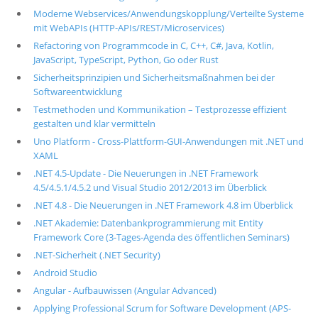
Moderne Webservices/Anwendungskopplung/Verteilte Systeme
mit WebAPIs (HTTP-APIs/REST/Microservices)
Refactoring von Programmcode in C, C++, C#, Java, Kotlin,
JavaScript, TypeScript, Python, Go oder Rust
Sicherheitsprinzipien und Sicherheitsmaßnahmen bei der
Softwareentwicklung
Testmethoden und Kommunikation – Testprozesse effizient
gestalten und klar vermitteln
Uno Platform - Cross-Plattform-GUI-Anwendungen mit .NET und
XAML
.NET 4.5-Update - Die Neuerungen in .NET Framework
4.5/4.5.1/4.5.2 und Visual Studio 2012/2013 im Überblick
.NET 4.8 - Die Neuerungen in .NET Framework 4.8 im Überblick
.NET Akademie: Datenbankprogrammierung mit Entity
Framework Core (3-Tages-Agenda des öffentlichen Seminars)
.NET-Sicherheit (.NET Security)
Android Studio
Angular - Aufbauwissen (Angular Advanced)
Applying Professional Scrum for Software Development (APS-