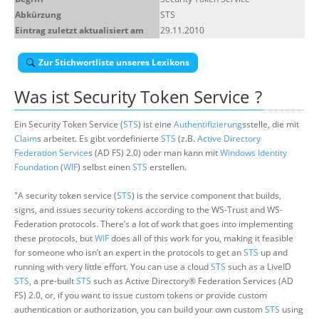
Abkürzung
STS
Suche
Eintrag zuletzt aktualisiert am
29.11.2010
Zur Stichwortliste unseres Lexikons
Was ist
Security Token Service
?
Ein Security Token Service (
STS
) ist eine
Authentifizierung
sstelle, die mit
Claim
s arbeitet. Es gibt vordefinierte
STS
(z.B.
Active Directory
Federation Service
s (AD FS) 2.0) oder man kann mit
Windows Identity
Foundation
(
WIF
) selbst einen
STS
erstellen.
"A security token service (
STS
) is the service component that builds,
signs, and issues security tokens according to the WS-Trust and WS-
Federation protocols. There’s a lot of work that goes into implementing
these protocols, but
WIF
does all of this work for you, making it feasible
for someone who isn’t an expert in the protocols to get an
STS
up and
running with very little effort. You can use a cloud
STS
such as a LiveID
STS
, a pre-built
STS
such as Active Directory® Federation Services (AD
FS) 2.0, or, if you want to issue custom tokens or provide custom
authentication or authorization, you can build your own custom
STS
using