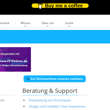
Buy me a coffee
eminare
Wissen
Über uns
Suche
Zur Stichwortliste unseres Lexikons
Beratung & Support
ätze
Entwicklung von Prototypen
Design und Usability ("User Experience -