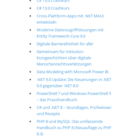
C# 13.0 Crashkurs
C# 13.0 Crashkurs
Cross-Plattform-Apps mit .NET MAUI
entwickeln
Moderne Datenzugriffslösungen mit
Entity Framework Core 9.0
Digitale Barrierefreiheit für alle!
Gemeinsam für Inklusion:
Kurzgeschichten über digitale
Menschenrechtsverletzungen
Data Modeling with Microsoft Power BI
.NET 9.0 Update: Die Neuerungen in .NET
9.0 gegenüber .NET 8.0
PowerShell 7 und Windows PowerShell 5
– das Praxishandbuch
C# und .NET 8 – Grundlagen, Profiwissen
und Rezepte
PHP 8 und MySQL: Das umfassende
Handbuch zu PHP 8 (Neuauflage zu PHP
8.3)