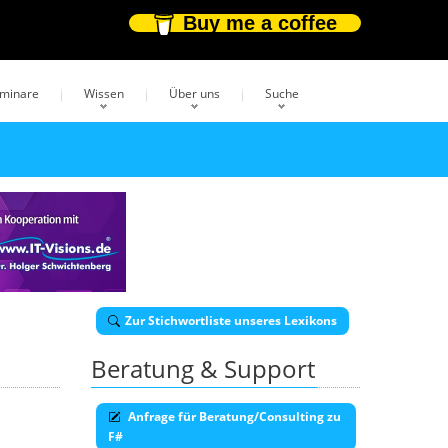
Buy me a coffee
eminare
Wissen
Über uns
Suche
Zur Stichwortliste unseres Lexikons
Beratung & Support
Anfrage für Beratung/Consulting zu
F#