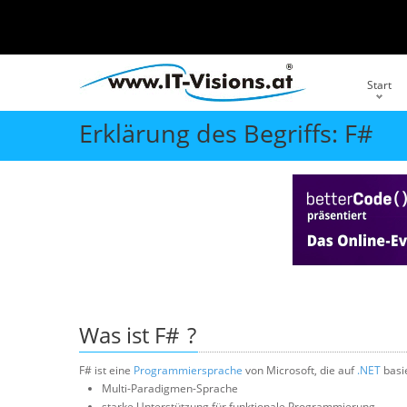
Start
Erklärung des Begriffs: F#
Was ist
F#
?
F# ist eine
Programmiersprache
von Microsoft, die auf
.NET
basie
Multi-Paradigmen-Sprache
starke Unterstützung für funktionale Programmierung