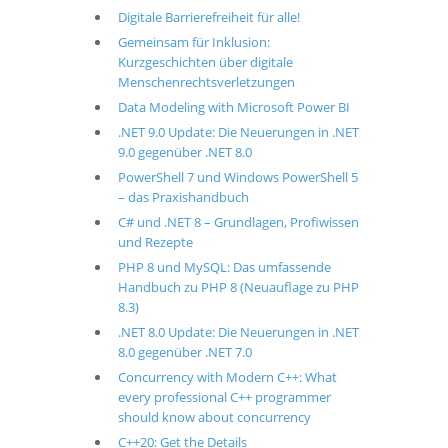
Digitale Barrierefreiheit für alle!
Gemeinsam für Inklusion:
Kurzgeschichten über digitale
Menschenrechtsverletzungen
Data Modeling with Microsoft Power BI
.NET 9.0 Update: Die Neuerungen in .NET
9.0 gegenüber .NET 8.0
PowerShell 7 und Windows PowerShell 5
– das Praxishandbuch
C# und .NET 8 – Grundlagen, Profiwissen
und Rezepte
PHP 8 und MySQL: Das umfassende
Handbuch zu PHP 8 (Neuauflage zu PHP
8.3)
.NET 8.0 Update: Die Neuerungen in .NET
8.0 gegenüber .NET 7.0
Concurrency with Modern C++: What
every professional C++ programmer
should know about concurrency
C++20: Get the Details