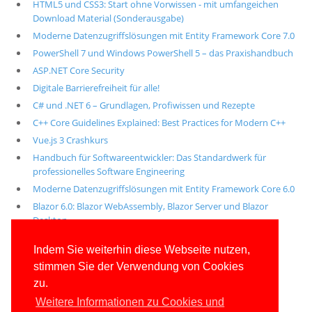
HTML5 und CSS3: Start ohne Vorwissen - mit umfangeichen
Download Material (Sonderausgabe)
Moderne Datenzugriffslösungen mit Entity Framework Core 7.0
PowerShell 7 und Windows PowerShell 5 – das Praxishandbuch
ASP.NET Core Security
Digitale Barrierefreiheit für alle!
C# und .NET 6 – Grundlagen, Profiwissen und Rezepte
C++ Core Guidelines Explained: Best Practices for Modern C++
Vue.js 3 Crashkurs
Handbuch für Softwareentwickler: Das Standardwerk für
professionelles Software Engineering
Moderne Datenzugriffslösungen mit Entity Framework Core 6.0
Blazor 6.0: Blazor WebAssembly, Blazor Server und Blazor
Desktop
Alle unsere aktuellen Fachbücher
Indem Sie weiterhin diese Webseite nutzen,
stimmen Sie der Verwendung von Cookies
E-Book-Abo für ab 99 Euro im Jahr
zu.
Weitere Informationen zu Cookies und