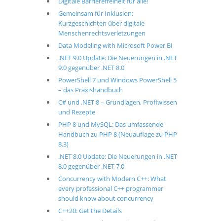
Digitale Barrierefreiheit für alle!
Gemeinsam für Inklusion:
Kurzgeschichten über digitale
Menschenrechtsverletzungen
Data Modeling with Microsoft Power BI
.NET 9.0 Update: Die Neuerungen in .NET
9.0 gegenüber .NET 8.0
PowerShell 7 und Windows PowerShell 5
– das Praxishandbuch
C# und .NET 8 – Grundlagen, Profiwissen
und Rezepte
PHP 8 und MySQL: Das umfassende
Handbuch zu PHP 8 (Neuauflage zu PHP
8.3)
.NET 8.0 Update: Die Neuerungen in .NET
8.0 gegenüber .NET 7.0
Concurrency with Modern C++: What
every professional C++ programmer
should know about concurrency
C++20: Get the Details