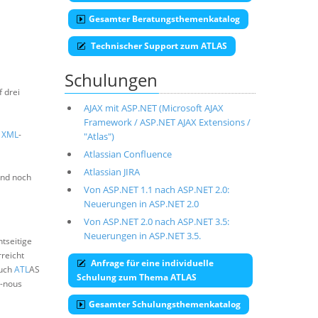
Gesamter Beratungsthemenkatalog
Technischer Support zum ATLAS
Schulungen
 drei
AJAX mit ASP.NET (Microsoft AJAX
Framework / ASP.NET AJAX Extensions /
f
XML
-
"Atlas")
Atlassian Confluence
Atlassian JIRA
und noch
Von ASP.NET 1.1 nach ASP.NET 2.0:
Neuerungen in ASP.NET 2.0
Von ASP.NET 2.0 nach ASP.NET 3.5:
Neuerungen in ASP.NET 3.5.
ntseitige
reicht
Anfrage für eine individuelle
auch
ATL
AS
Schulung zum Thema ATLAS
o-nous
Gesamter Schulungsthemenkatalog