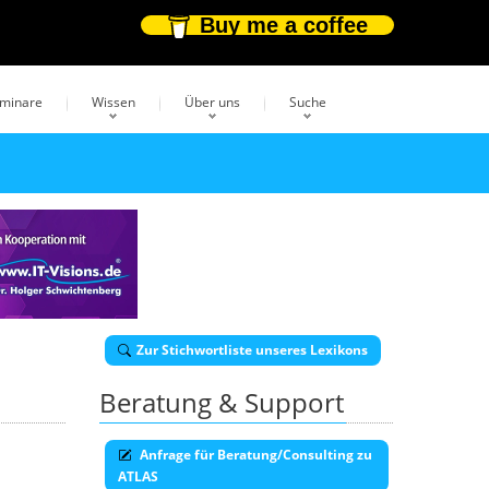
Buy me a coffee
eminare
Wissen
Über uns
Suche
Zur Stichwortliste unseres Lexikons
Beratung & Support
Anfrage für Beratung/Consulting zu
ATLAS