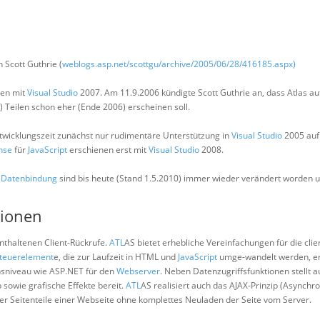
Scott Guthrie (
weblogs.asp.net/scottgu/archive/2005/06/28/416185.aspx)
men mit
Visual Studio
2007. Am 11.9.2006 kündigte Scott Guthrie an, dass Atlas auf
n) Teilen schon eher (Ende 2006) erscheinen soll.
twicklungszeit zunächst nur rudimentäre Unterstützung in
Visual Studio
2005 au
ense
für
JavaScript
erschienen erst mit
Visual Studio
2008.
d
Datenbindung
sind bis heute (Stand 1.5.2010) immer wieder verändert worden 
tionen
enthaltenen Client-Rückrufe.
ATL
AS bietet erhebliche Vereinfachungen für die clie
teuerelement
e, die zur Laufzeit in HTML und
JavaScript
umge-wandelt werden, er
nsniveau wie ASP.NET für den
Webserver
. Neben Datenzugriffsfunktionen stellt 
sowie grafische Effekte bereit.
ATL
AS realisiert auch das AJAX-Prinzip (Asynchr
er Seitenteile einer Webseite ohne komplettes Neuladen der Seite vom Server.