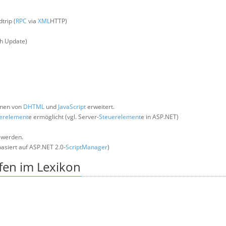
trip (
RPC
via
XML
HTTP)
ch Update)
ionen von
DHTML
und
JavaScript
erweitert.
erelement
e ermöglicht (vgl. Server-
Steuerelement
e in ASP.NET)
 werden.
basiert auf ASP.NET 2.0-
ScriptManager
)
fen im Lexikon