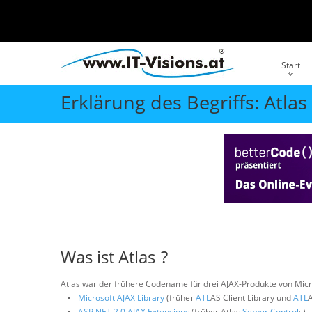
Start
Erklärung des Begriffs: Atlas
Was ist
Atlas
?
Atlas war der frühere Codename für drei AJAX-Produkte von Micr
Microsoft AJAX Library
(früher
ATL
AS Client Library und
ATL
A
ASP.NET 2.0 AJAX Extensions
(früher Atlas
Server Control
s)