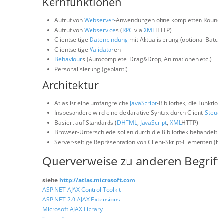
Kernfunktionen
Aufruf von
Webserver
-Anwendungen ohne kompletten Round
Aufruf von
Webservice
s (
RPC
via
XML
HTTP)
Clientseitige
Datenbindung
mit Aktualisierung (optional Bat
Clientseitige
Validator
en
Behaviour
s (Autocomplete, Drag&Drop, Animationen etc.)
Personalisierung (geplant!)
Architektur
Atlas ist eine umfangreiche
JavaScript
-Bibliothek, die Funkt
Insbesondere wird eine deklarative Syntax durch Client-
Steu
Basiert auf Standards (
DHTML
,
JavaScript
,
XML
HTTP)
Browser-Unterschiede sollen durch die Bibliothek behandelt
Server-seitige Repräsentation von Client-Skript-Elementen (
Querverweise zu anderen Begrif
siehe
http://atlas.microsoft.com
ASP.NET AJAX Control Toolkit
ASP.NET 2.0 AJAX Extensions
Microsoft AJAX Library