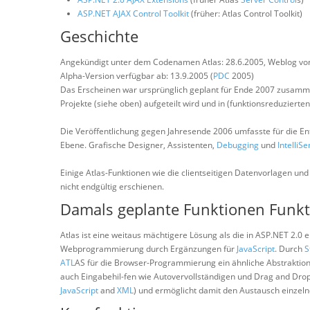
ASP.NET AJAX Control Toolkit
(früher: Atlas Control Toolkit)
Geschichte
Angekündigt unter dem Codenamen Atlas: 28.6.2005, Weblog von 
Alpha-Version verfügbar ab: 13.9.2005 (
PDC
2005)
Das Erscheinen war ursprünglich geplant für Ende 2007 zusam
Projekte (siehe oben) aufgeteilt wird und in (funktionsreduzierte
Die Veröffentlichung gegen Jahresende 2006 umfasste für die En
Ebene. Grafische Designer, Assistenten,
Debugging
und
IntelliS
Einige Atlas-Funktionen wie die clientseitigen Datenvorlagen un
nicht endgültig erschienen.
Damals geplante Funktionen Funk
Atlas ist eine weitaus mächtigere Lösung als die in ASP.NET 2.0 
Webprogrammierung durch Ergänzungen für
JavaScript
. Durch
S
ATL
AS für die Browser-Programmierung ein ähnliche Abstraktio
auch Eingabehil-fen wie Autovervollständigen und Drag and Drop 
JavaScript
and
XML
) und ermöglicht damit den Austausch einzeln